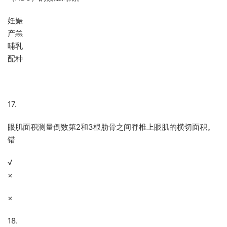
妊娠
产羔
哺乳
配种
17.
眼肌面积测量倒数第2和3根肋骨之间脊椎上眼肌的横切面积。
错
√
×
×
18.