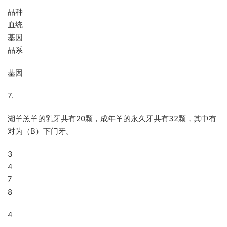
品种
血统
基因
品系
基因
7.
湖羊羔羊的乳牙共有20颗，成年羊的永久牙共有32颗，其中有
对为（B）下门牙。
3
4
7
8
4