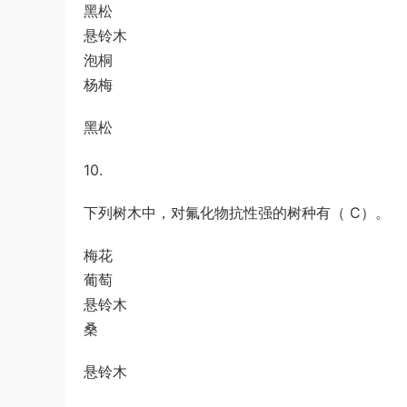
黑松
悬铃木
泡桐
杨梅
黑松
10.
下列树木中，对氟化物抗性强的树种有（ C）。
梅花
葡萄
悬铃木
桑
悬铃木