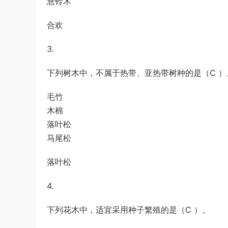
悬铃木
合欢
3.
下列树木中，不属于热带、亚热带树种的是（C ）
毛竹
木棉
落叶松
马尾松
落叶松
4.
下列花木中，适宜采用种子繁殖的是（C ）。