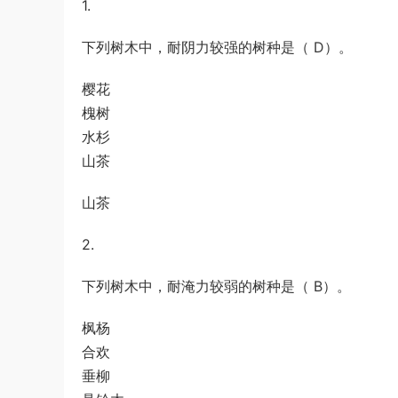
1.
a*******
购买了资源
代寫國立空中大學
5小时前
作業
下列树木中，耐阴力较强的树种是（ D）。
樱花
槐树
水杉
山茶
山茶
2.
下列树木中，耐淹力较弱的树种是（ B）。
枫杨
合欢
垂柳