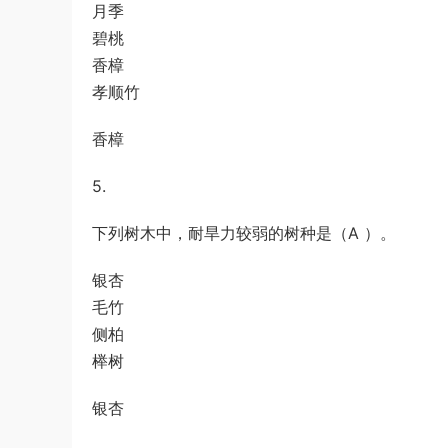
月季
碧桃
香樟
孝顺竹
香樟
5.
下列树木中，耐旱力较弱的树种是（A ）。
银杏
毛竹
侧柏
榉树
银杏