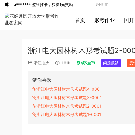
u*******
签到打卡，获得1元奖励
6小时前
游客
下载了资源
2019年广东公务员考试
7小时前
首页
形考作业
国开
《行测》真题（县级）答案及解析
游客
下载了资源
2004年广东公务员考试
7小时前
《行测》真题(下半年）答案及解析
u*******
下载了资源
順著大腦來生活：
7小时前
從起床到就寢，用大腦喜歡的模式，活出
u*******
下载了资源
順著大腦來生活：
7小时前
浙江电大园林树木形考试题2-000
創意、健康與生產力的最高生活法
從起床到就寢，用大腦喜歡的模式，活出
u*******
购买了资源
順著大腦來生活：
7小时前
創意、健康與生產力的最高生活法
從起床到就寢，用大腦喜歡的模式，活出
a*******
投稿收入增加10块钱
7小时前
浙江电大
1.81k
领5金币
问题反馈
反
創意、健康與生產力的最高生活法
u*******
加入了本站
7小时前
u*******
加入了本站
7小时前
猜你喜欢
1*******
登录了本站
3小时前
浙江电大园林树木形考试题4-0001
游客
下载了资源
2015年黑龙江省公务员
3小时前
浙江电大园林树木形考试题3-0001
录用考试《行测》真题（公检法卷）答案
1*******
登录了本站
4小时前
浙江电大园林树木形考试题2-0001
及解析
u*******
登录了本站
4小时前
浙江电大园林树木形考试题1-0001
游客
下载了资源
2019年420联考《行
4小时前
测》真题（河南县级以上）答案及解析
a*******
投稿收入增加60块钱
5小时前