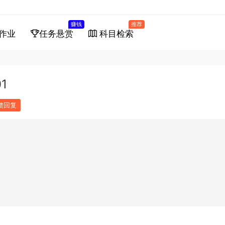
赚钱
推荐
作业
任务悬赏
科目检索
1
馈回复