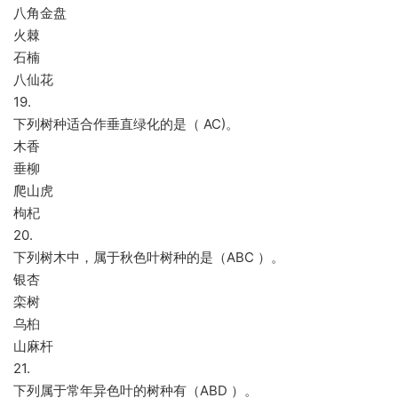
八角金盘
火棘
石楠
八仙花
19.
下列树种适合作垂直绿化的是（ AC)。
木香
垂柳
爬山虎
枸杞
20.
下列树木中，属于秋色叶树种的是（ABC ）。
银杏
栾树
乌桕
山麻杆
21.
下列属于常年异色叶的树种有（ABD ）。