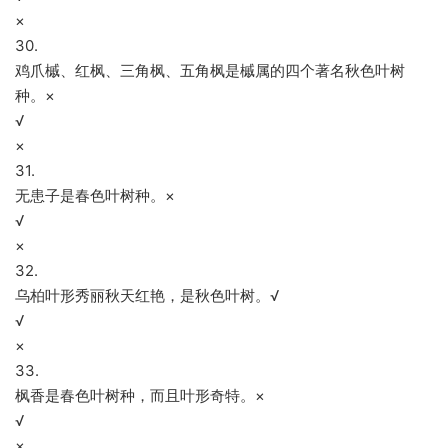
×
30.
鸡爪槭、红枫、三角枫、五角枫是槭属的四个著名秋色叶树
种。×
√
×
31.
无患子是春色叶树种。×
√
×
32.
乌柏叶形秀丽秋天红艳，是秋色叶树。√
√
×
33.
枫香是春色叶树种，而且叶形奇特。×
√
×