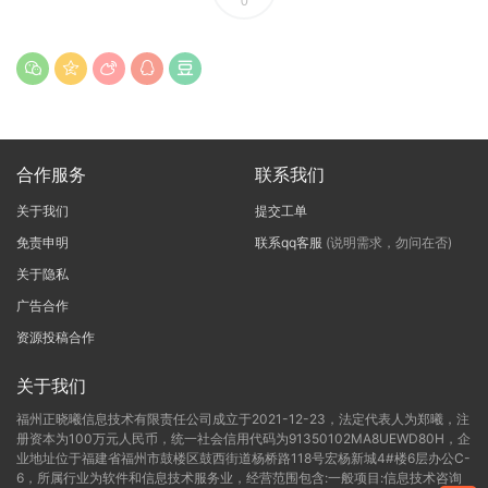
0
合作服务
联系我们
关于我们
提交工单
免责申明
联系qq客服
(说明需求，勿问在否)
关于隐私
广告合作
资源投稿合作
关于我们
福州正晓曦信息技术有限责任公司成立于2021-12-23，法定代表人为郑曦，注
册资本为100万元人民币，统一社会信用代码为91350102MA8UEWD80H，企
业地址位于福建省福州市鼓楼区鼓西街道杨桥路118号宏杨新城4#楼6层办公C-
6，所属行业为软件和信息技术服务业，经营范围包含:一般项目:信息技术咨询