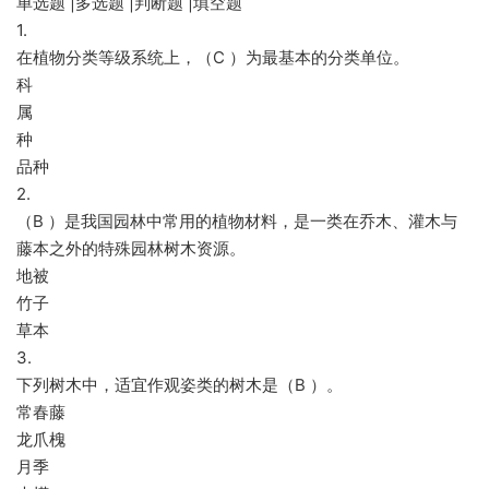
单选题 |多选题 |判断题 |填空题
1.
在植物分类等级系统上，（C ）为最基本的分类单位。
科
属
种
品种
2.
（B ）是我国园林中常用的植物材料，是一类在乔木、灌木与
藤本之外的特殊园林树木资源。
地被
竹子
草本
3.
下列树木中，适宜作观姿类的树木是（B ）。
常春藤
龙爪槐
月季