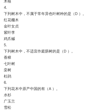
木槿
4.
下列树木中，不属于常年异色叶树种的是（D ）。
红花檵木
金叶女贞
紫叶李
鸡爪槭
5.
下列树木中，不适宜作庭荫树的是（D ）。
香樟
七叶树
栾树
杜鹃
6.
下列花木中原产中国的有（A ）。
水杉
广玉兰
雪松