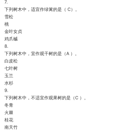
7.
下列树木中，适宜作绿篱的是（ C）。
雪松
桃
金叶女贞
鸡爪槭
8.
下列树木中，宜作观干树的是（A ）。
白皮松
七叶树
玉兰
水杉
9.
下列树木中，不适宜作观果树的是（C ）。
冬青
火棘
桂花
南天竹