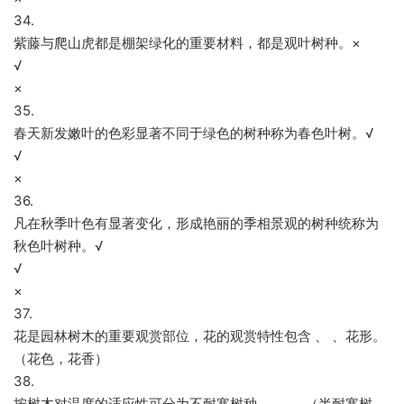
34.
紫藤与爬山虎都是棚架绿化的重要材料，都是观叶树种。×
√
×
35.
春天新发嫩叶的色彩显著不同于绿色的树种称为春色叶树。√
√
×
36.
凡在秋季叶色有显著变化，形成艳丽的季相景观的树种统称为
秋色叶树种。√
√
×
37.
花是园林树木的重要观赏部位，花的观赏特性包含 、 、花形。
（花色，花香）
38.
按树木对温度的适应性可分为不耐寒树种、 、 。（半耐寒树