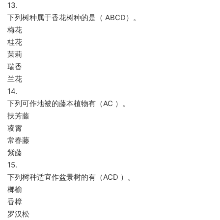
13.
下列树种属于香花树种的是（ ABCD）。
梅花
桂花
茉莉
瑞香
兰花
14.
下列可作地被的藤本植物有（AC ）。
扶芳藤
凌霄
常春藤
紫藤
15.
下列树种适宜作盆景树的有（ACD ）。
榔榆
香樟
罗汉松