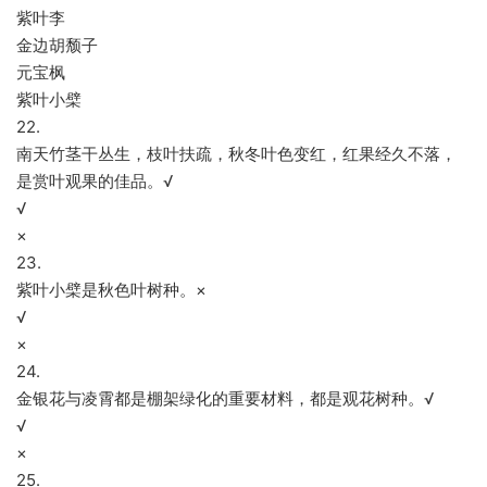
紫叶李
金边胡颓子
元宝枫
紫叶小檗
22.
南天竹茎干丛生，枝叶扶疏，秋冬叶色变红，红果经久不落，
是赏叶观果的佳品。√
√
×
23.
紫叶小檗是秋色叶树种。×
√
×
24.
金银花与凌霄都是棚架绿化的重要材料，都是观花树种。√
√
×
25.