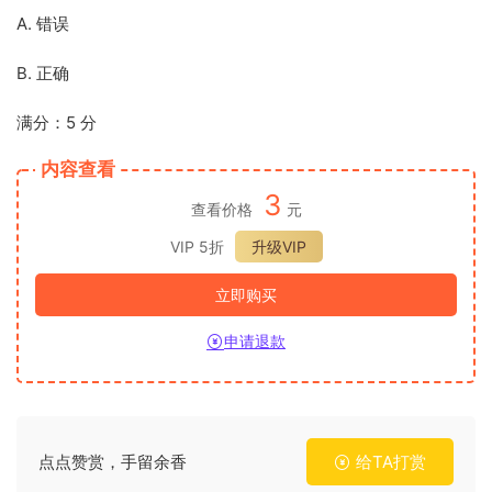
A. 错误
B. 正确
满分：5 分
内容查看
3
查看价格
元
VIP 5折
升级VIP
立即购买
申请退款
点点赞赏，手留余香
给TA打赏