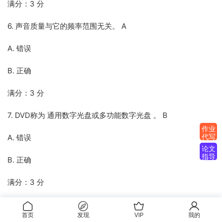
满分：3 分
6. 声音质量与它的频率范围无关。 A
A. 错误
B. 正确
满分：3 分
7. DVD称为 通用数字光盘或多功能数字光盘 。 B
作业
代写
A. 错误
论文
指导
B. 正确
满分：3 分
8. 数字音频文件又称乐器数字接口，是以一系列指令来表示声
首页
发现
VIP
我的
音的，可看成是声音的声波表示。 A