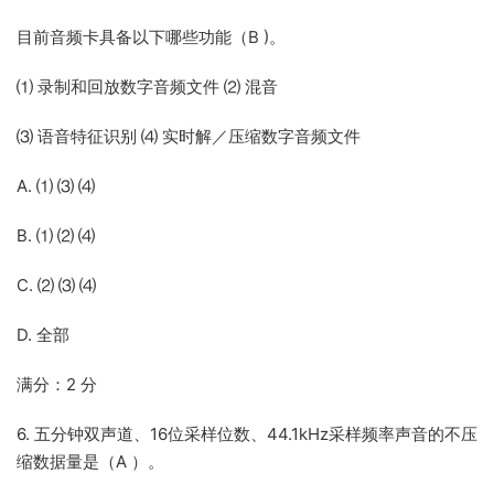
目前音频卡具备以下哪些功能（B )。
⑴ 录制和回放数字音频文件 ⑵ 混音
⑶ 语音特征识别 ⑷ 实时解／压缩数字音频文件
A. ⑴ ⑶ ⑷
B. ⑴ ⑵ ⑷
C. ⑵ ⑶ ⑷
D. 全部
满分：2 分
6. 五分钟双声道、16位采样位数、44.1kHz采样频率声音的不压
缩数据量是（A ）。