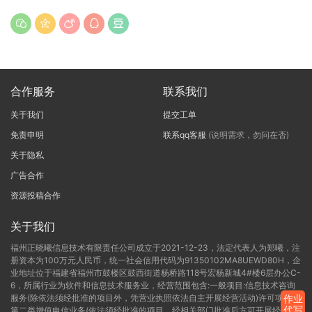
合作服务
联系我们
关于我们
提交工单
免责申明
联系qq客服
(说明需求，勿问在否)
关于隐私
广告合作
资源投稿合作
关于我们
福州正晓曦信息技术有限责任公司成立于2021-12-23，法定代表人为郑曦，注
册资本为100万元人民币，统一社会信用代码为91350102MA8UEWD80H，企
业地址位于福建省福州市鼓楼区鼓西街道杨桥路118号宏杨新城4#楼6层办公C-
6，所属行业为软件和信息技术服务业，经营范围包含:一般项目:信息技术咨询
服务(除依法须经批准的项目外，凭营业执照依法自主开展经营活动)许可项目:
作业
代写
第二类增值电信业务(依法须经批准的项目，经相关部门批准后方可开展经营活