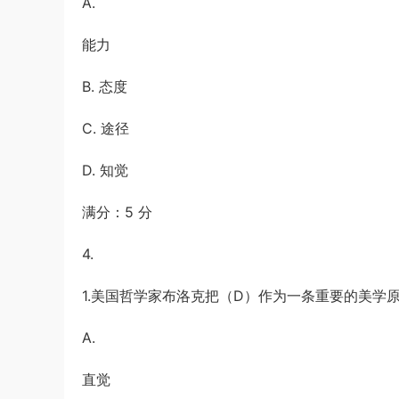
A.
能力
B. 态度
C. 途径
D. 知觉
满分：5 分
4.
1.美国哲学家布洛克把（D）作为一条重要的美学
A.
直觉