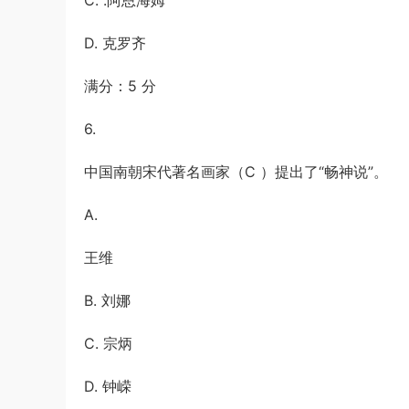
C. .阿恩海姆
D. 克罗齐
满分：5 分
6.
中国南朝宋代著名画家（C ）提出了“畅神说”。
A.
王维
B. 刘娜
C. 宗炳
D. 钟嵘