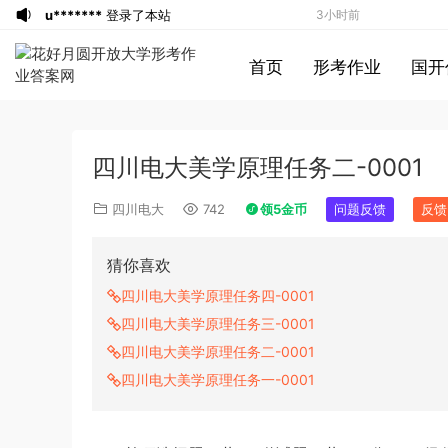
游客
下载了资源
2013年广东公务员考试
3小时前
《行测》三卷答案及解析
游客
下载了资源
2015年黑龙江公务员考
3小时前
首页
形考作业
国开
试《申论》及参考答案（公检法B）
游客
下载了资源
2007年黑龙江公务员考
4小时前
试《行测》卷（B）及参考答案（无解
游客
下载了资源
2016年下半年教师资格
4小时前
析，不建议做）
证考试《初中历史》题（解析）
a*******
登录了本站
5小时前
四川电大美学原理任务二-0001
a*******
登录了本站
5小时前
1*******
登录了本站
5小时前
四川电大
742
领5金币
问题反馈
反馈
游客
下载了资源
2009年0426西藏公务
7小时前
员考试《行测》真题答案及解析
u*******
签到打卡，获得1元奖励
7小时前
猜你喜欢
u*******
签到打卡，获得1元奖励
7小时前
四川电大美学原理任务四-0001
游客
下载了资源
2016年重庆市公务员考
8小时前
四川电大美学原理任务三-0001
试《行测》真题（下半年卷）答案及解析
游客
下载了资源
2019年420联考《行
2小时前
四川电大美学原理任务二-0001
测》真题（河南县级以上）答案及解析
游客
下载了资源
2020年0726浙江公务
2小时前
四川电大美学原理任务一-0001
员考试《行测》真题（B卷）参考答案及
游客
下载了资源
2022年北京公务员考试
2小时前
解析
行测试题答案解析
u*******
签到打卡，获得1元奖励
2小时前