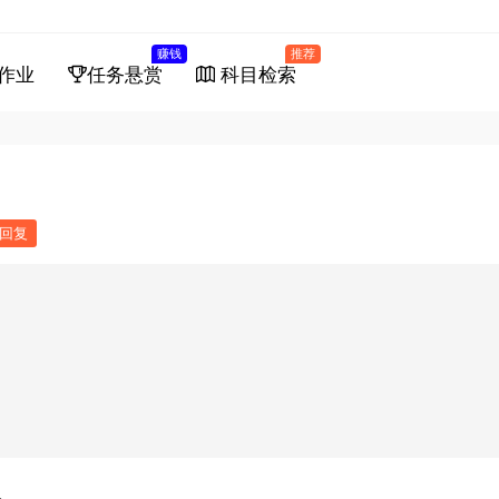
赚钱
推荐
作业
任务悬赏
科目检索
回复