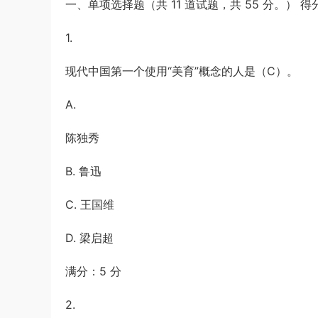
一、单项选择题（共 11 道试题，共 55 分。） 得
1.
现代中国第一个使用“美育”概念的人是（C）。
A.
陈独秀
B. 鲁迅
C. 王国维
D. 梁启超
满分：5 分
2.