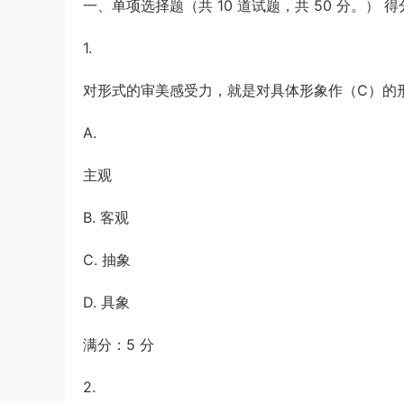
一、单项选择题（共 10 道试题，共 50 分。） 得
（解析）
1*******
登录了本站
4小时前
1.
对形式的审美感受力，就是对具体形象作（C）的
A.
主观
B. 客观
C. 抽象
D. 具象
满分：5 分
2.