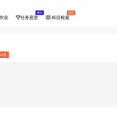
赚钱
推荐
作业
任务悬赏
科目检索
回复