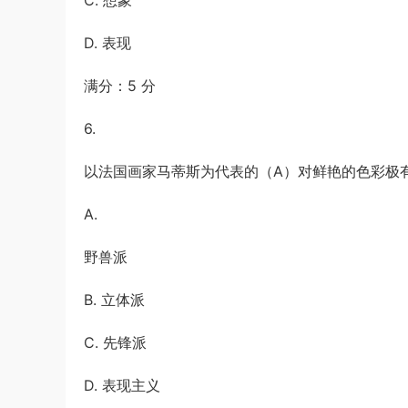
C. 想象
D. 表现
满分：5 分
6.
以法国画家马蒂斯为代表的（A）对鲜艳的色彩极
A.
野兽派
B. 立体派
C. 先锋派
D. 表现主义