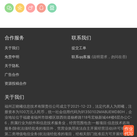
合作服务
联系我们
关于我们
提交工单
免责申明
联系qq客服
(说明需求，勿问在否)
关于隐私
广告合作
资源投稿合作
关于我们
福州正晓曦信息技术有限责任公司成立于2021-12-23，法定代表人为郑曦，注
册资本为100万元人民币，统一社会信用代码为91350102MA8UEWD80H，企
业地址位于福建省福州市鼓楼区鼓西街道杨桥路118号宏杨新城4#楼6层办公C-
6，所属行业为软件和信息技术服务业，经营范围包含:一般项目:信息技术咨询
服务(除依法须经批准的项目外，凭营业执照依法自主开展经营活动)许可项目:
作业
代写
第二类增值电信业务(依法须经批准的项目，经相关部门批准后方可开展经营活