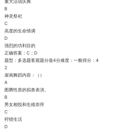
重大活动庆典
B
神灵祭祀
C
高度的生命情调
D
强烈的功利目的
正确答案：C；D
题型：多选题客观题分值4分难度：一般得分：4
2
崖画舞蹈内容：（）
A
图腾性质的拟兽表演。
B
男女相悦和生殖崇拜
C
狩猎生活
D