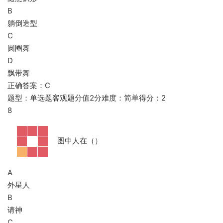
B
躺倒造型
C
圆圈舞
D
飘带舞
正确答案：C
题型：单选题客观题分值2分难度：简单得分：2
8
图中人在（）
A
外星人
B
请神
C