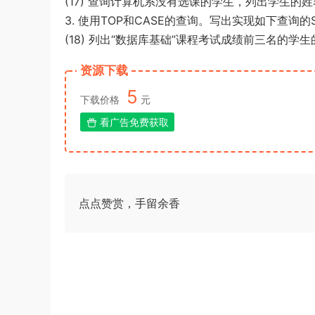
(17) 查询计算机系没有选课的学生，列出学生的
3. 使用TOP和CASE的查询。写出实现如下查询的
(18) 列出“数据库基础”课程考试成绩前三名的学生
资源下载
5
下载价格
元
看广告免费获取
点点赞赏，手留余香