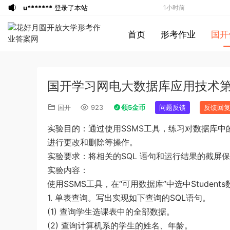
u*******
登录了本站
1小时前
u*******
登录了本站
1小时前
首页
形考作业
国开
u*******
登录了本站
1小时前
游客
下载了资源
2021年0327安徽公务
2小时前
员考试《行测》真题答案及解析
u*******
签到打卡，获得1元奖励
3小时前
国开学习网电大数据库应用技术
游客
下载了资源
2021年北京公务员考试
4小时前
《行测》真题（区级及以上）参考答案及
游客
下载了资源
2017年422公务员联考
5小时前
国开
923
领5金币
问题反馈
反馈回
解析
《申论》真题及参考答案（黑龙江省市
u*******
登录了本站
5小时前
实验目的：通过使用SSMS工具，练习对数据库
卷）
u*******
签到打卡，获得1元奖励
5小时前
进行更改和删除等操作。
游客
下载了资源
2017年422公务员联考
5小时前
实验要求：将相关的SQL 语句和运行结果的截屏
《行测》真题（福建卷）答案及解析 (1)
游客
下载了资源
2020年1011新疆公务员
5小时前
实验内容：
考试《申论》真题及参考答案
游客
下载了资源
2015年北京公务员考试
6小时前
使用SSMS工具，在“可用数据库”中选中Studen
《行测》卷参考答案及解析
游客
下载了资源
2019年420联考《申
47分钟前
1. 单表查询。写出实现如下查询的SQL语句。
论》真题（黑龙江县乡卷）及答案
u*******
登录了本站
59分钟前
(1) 查询学生选课表中的全部数据。
u*******
登录了本站
59分钟前
(2) 查询计算机系的学生的姓名、年龄。