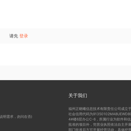
请先
登录
关于我们
福州正晓曦信息技术有限责任公司成立于2
社会信用代码为91350102MA8UE
(说明需求，勿问在否)
4#楼6层办公C-6，所属行业为软件和
批准的项目外，凭营业执照依法自主开展
部门批准后方可开展经营活动，具体经营