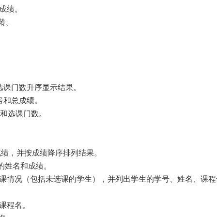
和成绩。
年龄。
按选课门数升序显示结果。
学号和总成绩。
绩和选课门数。
和成绩，并按成绩降序排列结果。
2026年春国开电大思想道德与法治试卷3
2026年春国开电大中国近现
生的姓名和成绩。
大作业试卷3
的选课情况（包括未选课的学生），并列出学生的学号、姓名、课程
353
10
244
10
和课程名。
2026年春国开电大思想道德与法治试卷2
2026年春国开电大中国近现
大作业试卷2