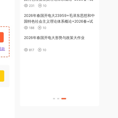
题2
231
10
代史纲要-26春
2026年春国开电大23959+毛泽东思想和中
国特色社会主义理论体系概论+2026春+试
题1
188
10
+习近平新时代中
2026年春国开电大形势与政策大作业
26春+试题3
退款
817
10
+习近平新时代中
26春+试题2
+习近平新时代中
26春+试题1