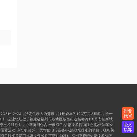
作业
021-12-23，法定代表人为郑曦，注册资本为100万元人民币，统一
代写
WD80H，企业地址位于福建省福州市鼓楼区鼓西街道杨桥路118号宏杨新城
论文
信息技术服务业，经营范围包含:一般项目:信息技术咨询服务(除依法须经
指导
经营活动)许可项目:第二类增值电信业务(依法须经批准的项目，经相关
项目以相关部门批准文件或许可证件为准)。福州正晓曦信息技术有限