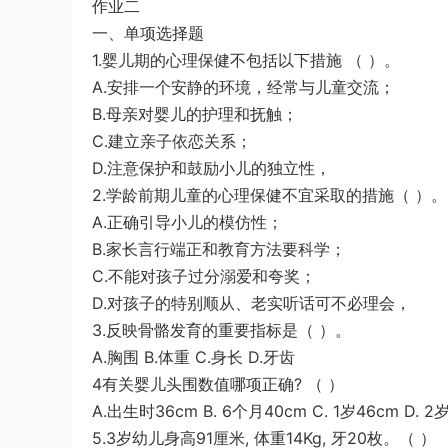
作业二
《行测》三卷答案及解析
游客
下载了资源
2015年河南公务员考试
2小时前
一、单项选择题
《行测》真题答案及解析
1.婴儿期的心理保健不包括以下措施 （ ）。
A.安排一个安静的环境，经常与儿童交流；
B.母亲对婴儿的护理和抚触；
C.建立亲子依恋关系；
D.注意保护和鼓励小儿的独立性，
2.学龄前期儿童的心理保健不宜采取的措施（ ）。
A.正确引导小儿的模仿性；
B.家长言行端正和教育方法要科学；
C.不能对孩子过分溺爱和夸奖；
D.对孩子的特别顺从、老实听话可不必理会，
3.反映骨骼发育的重要指标是（ ）。
A.胸围 B.体重 C.身长 D.牙齿
4有关婴儿头围数值哪项正确? （ ）
A.出生时36cm B. 6个月40cm C. 1岁46cm D. 2
5.3岁幼儿身高91厘米, 体重14Kg, 牙20枚。（ ）