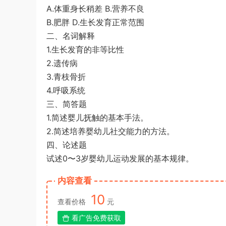
A.体重身长稍差 B.营养不良
B.肥胖 D.生长发育正常范围
二、名词解释
1.生长发育的非等比性
2.遗传病
3.青枝骨折
4.呼吸系统
三、简答题
1.简述婴儿抚触的基本手法。
2.简述培养婴幼儿社交能力的方法。
四、论述题
试述0〜3岁婴幼儿运动发展的基本规律。
内容查看
10
查看价格
元
看广告免费获取