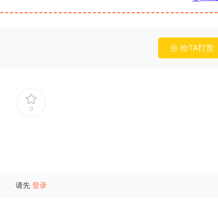
给TA打赏
0
请先
登录