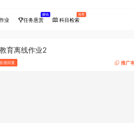
赚钱
推荐
作业
任务悬赏
科目检索
与教育离线作业2
推广
反馈回复