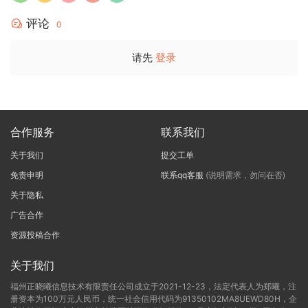
评论
0
请先
登录
合作服务
联系我们
关于我们
提交工单
免责申明
联系qq客服
(说明需求，勿问在否)
关于隐私
广告合作
资源投稿合作
关于我们
福州正晓曦信息技术有限责任公司成立于2021-12-23，法定代表人为郑曦，注
册资本为100万元人民币，统一社会信用代码为91350102MA8UEWD80H，企