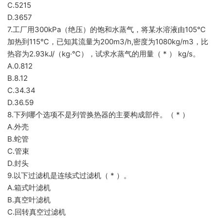
C.5215
D.3657
7.工厂用300kPa（绝压）的饱和水蒸气，将某水溶液由105℃
加热到115℃，已知其流量为200m3/h,密度为1080kg/m3，比
热容为2.93kJ/（kg·℃），试求水蒸气的用量（ * ） kg/s。
A.0.812
B.8.12
C.34.34
D.36.59
8.下列哪个选项不是列管换热器的主要构成部件。（ * ）
A.外壳
B.蛇管
C.管束
D.封头
9.以下过滤机是连续式过滤机（ * ）。
A.箱式叶滤机
B.真空叶滤机
C.回转真空过滤机