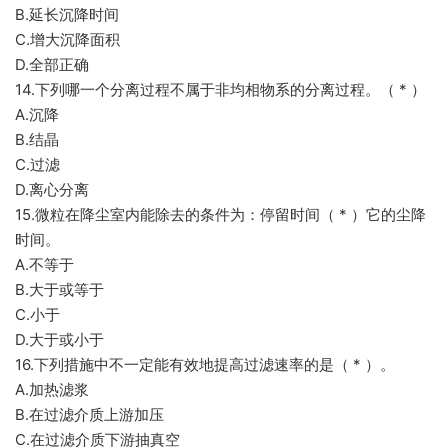
B.延长沉降时间
C.增大沉降面积
D.全部正确
14.下列哪一个分离过程不属于非均相物系的分离过程。（ * ）
A.沉降
B.结晶
C.过滤
D.离心分离
15.微粒在降尘室内能除去的条件为：停留时间（ * ）它的尘降
时间。
A.不等于
B.大于或等于
C.小于
D.大于或小于
16.下列措施中不一定能有效地提高过滤速率的是（ * ）。
A.加热滤浆
B.在过滤介质上游加压
C.在过滤介质下游抽真空