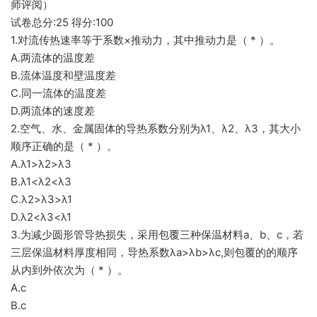
师评阅）
试卷总分:25 得分:100
1.对流传热速率等于系数×推动力，其中推动力是（ * ）。
A.两流体的温度差
B.流体温度和壁温度差
C.同一流体的温度差
D.两流体的速度差
2.空气、水、金属固体的导热系数分别为λ1、λ2、λ3，其大小
顺序正确的是（ * ）。
A.λ1>λ2>λ3
B.λ1<λ2<λ3
C.λ2>λ3>λ1
D.λ2<λ3<λ1
3.为减少圆形管导热损失，采用包覆三种保温材料a、b、c，若
三层保温材料厚度相同，导热系数λa>λb>λc,则包覆的的顺序
从内到外依次为（ * ）。
A.c
B.c