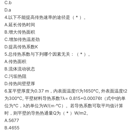
C.b
D.a
4.以下不能提高传热速率的途径是（ * ）。
A.延长传热时间
B.增大传热面积
C.增加传热温差劲
D.提高传热系数K
5.总传热系数与下列哪个因素无关：（ * ）。
A.传热面积
B.流体流动状态
C.污垢热阻
D.传热间壁壁厚
6.某平壁厚度为0.37 m，内表面温度t1为1650℃, 外表面温度t2
为300℃, 平壁材料导热系数?λ= 0.815+0.00076t（式中t的单
位为℃，λ的单位为W/(ｍ·℃）。若导热系数可取平均值计算
时，则平壁的导热热通量Q为（ * ）W/m2。
A.5677
B.4655