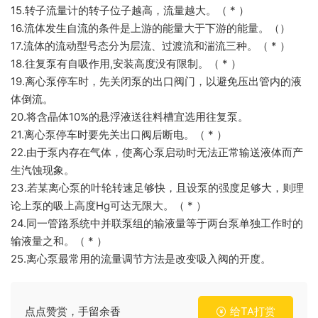
15.转子流量计的转子位子越高，流量越大。（ * ）
16.流体发生自流的条件是上游的能量大于下游的能量。（）
17.流体的流动型号态分为层流、过渡流和湍流三种。（ * ）
18.往复泵有自吸作用,安装高度没有限制。（ * ）
19.离心泵停车时，先关闭泵的出口阀门，以避免压出管内的液
体倒流。
20.将含晶体10%的悬浮液送往料槽宜选用往复泵。
21.离心泵停车时要先关出口阀后断电。（ * ）
22.由于泵内存在气体，使离心泵启动时无法正常输送液体而产
生汽蚀现象。
23.若某离心泵的叶轮转速足够快，且设泵的强度足够大，则理
论上泵的吸上高度Hg可达无限大。（ * ）
24.同一管路系统中并联泵组的输液量等于两台泵单独工作时的
输液量之和。（ * ）
25.离心泵最常用的流量调节方法是改变吸入阀的开度。
点点赞赏，手留余香
给TA打赏