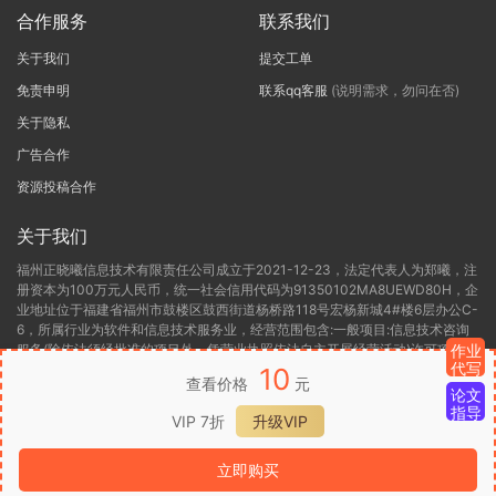
合作服务
联系我们
关于我们
提交工单
免责申明
联系qq客服
(说明需求，勿问在否)
关于隐私
广告合作
资源投稿合作
关于我们
福州正晓曦信息技术有限责任公司成立于2021-12-23，法定代表人为郑曦，注
册资本为100万元人民币，统一社会信用代码为91350102MA8UEWD80H，企
业地址位于福建省福州市鼓楼区鼓西街道杨桥路118号宏杨新城4#楼6层办公C-
6，所属行业为软件和信息技术服务业，经营范围包含:一般项目:信息技术咨询
服务(除依法须经批准的项目外，凭营业执照依法自主开展经营活动)许可项目:
作业
代写
第二类增值电信业务(依法须经批准的项目，经相关部门批准后方可开展经营活
10
查看价格
元
动，具体经营项目以相关部门批准文件或许可证件为准)。福州正晓曦信息技术
论文
有限责任公司目前的经营状态为存续(在营，开业、在册)。
指导
VIP 7折
升级VIP
闽ICP备2022000306号-1
闽B2-20220416
闽公网安备 35012302000136
立即购买
号