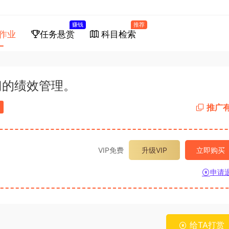
赚钱
推荐
作业
任务悬赏
科目检索
门的绩效管理。
推广
VIP免费
升级VIP
立即购买
申请
给TA打赏