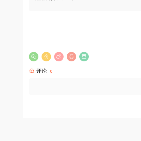
（解析）
1*******
登录了本站
4小时前
评论
0