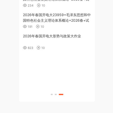
题2
234
10
代史纲要-26春
2026年春国开电大23959+毛泽东思想和中
国特色社会主义理论体系概论+2026春+试
题1
191
10
+习近平新时代中
2026年春国开电大形势与政策大作业
26春+试题3
823
10
+习近平新时代中
26春+试题2
+习近平新时代中
26春+试题1