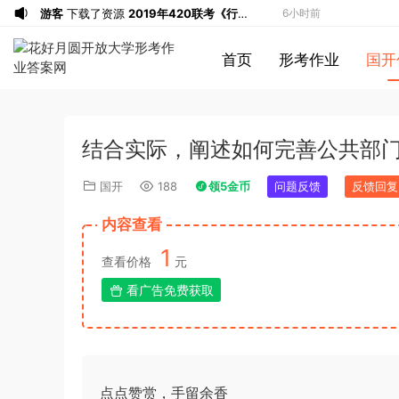
游客
下载了资源
2019年420联考《行
6小时前
测》真题（河南县级以上）答案及解析
u*******
签到打卡，获得1元奖励
6小时前
首页
形考作业
国开
游客
下载了资源
2013年广东公务员考试
6小时前
《行测》三卷答案及解析
游客
下载了资源
2015年河南公务员考试
6小时前
《行测》真题答案及解析
u*******
签到打卡，获得1元奖励
9小时前
结合实际，阐述如何完善公共部
u*******
登录了本站
9小时前
u*******
签到打卡，获得1元奖励
9小时前
国开
188
领5金币
问题反馈
反馈回复
u*******
登录了本站
9小时前
内容查看
u*******
登录了本站
9小时前
1
游客
下载了资源
2013年921公务员考试
10小时前
查看价格
元
联考《行测》真题答案及解析（河南卷）
u*******
签到打卡，获得1元奖励
10小时前
看广告免费获取
(1)
u*******
签到打卡，获得1元奖励
10小时前
游客
下载了资源
2015年上半年教师资格
2小时前
证考试《初中英语》真题解析
游客
下载了资源
2014年下半年教师资格
3小时前
证考试《教育知识与能力》（中学）真题
u*******
签到打卡，获得1元奖励
4小时前
点点赞赏，手留余香