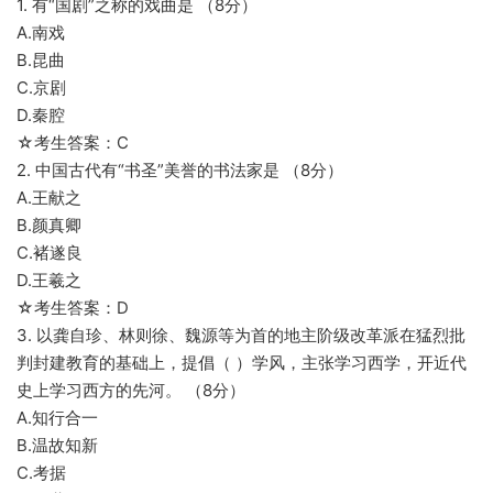
1. 有“国剧”之称的戏曲是 （8分）
A.南戏
B.昆曲
C.京剧
D.秦腔
☆考生答案：C
2. 中国古代有“书圣”美誉的书法家是 （8分）
A.王献之
B.颜真卿
C.褚遂良
D.王羲之
☆考生答案：D
3. 以龚自珍、林则徐、魏源等为首的地主阶级改革派在猛烈批
判封建教育的基础上，提倡（ ）学风，主张学习西学，开近代
史上学习西方的先河。 （8分）
A.知行合一
B.温故知新
C.考据