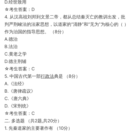
D.经世致用
☆考生答案：D
4. 从汉高祖刘邦到文景二帝，都从总结秦灭亡的教训出发，批
判严刑峻法的法家思想，以道家的“清静”和“无为”为核心的（ ）
作为治国的指导思想。 （8分）
A.德治
B.法治
C.黄老之学
D.德主刑辅
☆考生答案：C
5. 中国古代第一部
行政法
典是 （8分）
A.《法经》
B.《唐律疏议》
C.《唐六典》
D.《宋刑统》
☆考生答案：C
二. 多选题 （共2题,共20分）
1. 先秦道家的主要著作有 （10分）