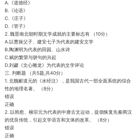
A.《道德经》
B.《论语》
C.《庄子》
D.《管子》
2. 魏晋南北朝时期文学成就的主要标志有 （10分）
A.以曹操父子、建安七子为代表的建安文学
B.陶渊明为代表的田园、山水诗
C.赋的繁荣与骈句的兴起
D.刘勰《文心雕龙》为代表的文学评论
三. 判断题 （共5题,共40分）
1. 北魏郦道元的《水经注》，是我国古代一部全面系统的综合
性的地理名著。 （8分）
错误
正确
2. 以韩愈、柳宗元为代表的中唐古文运动，提倡恢复先秦两汉
的优良传统，引起文学语言和文体的改革。 （8分）
错误
正确