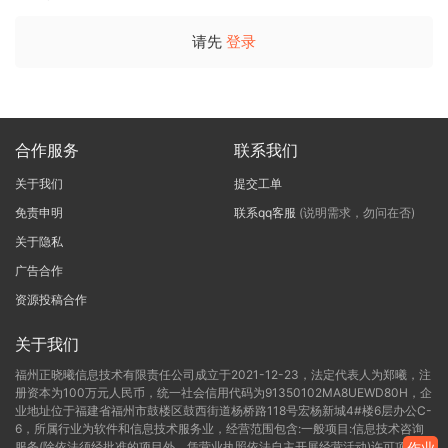
请先
登录
合作服务
联系我们
关于我们
提交工单
免责申明
联系qq客服
(说明需求，勿问在否)
关于隐私
广告合作
资源投稿合作
关于我们
福州正晓曦信息技术有限责任公司成立于2021-12-23，法定代表人为郑曦，注
册资本为100万元人民币，统一社会信用代码为91350102MA8UEWD80H，企
业地址位于福建省福州市鼓楼区鼓西街道杨桥路118号宏杨新城4#楼6层办公C-
6，所属行业为软件和信息技术服务业，经营范围包含:一般项目:信息技术咨询
服务(除依法须经批准的项目外，凭营业执照依法自主开展经营活动)许可项目:
作业