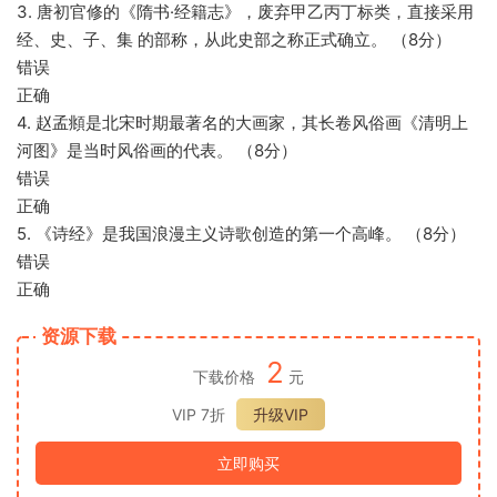
3. 唐初官修的《隋书·经籍志》，废弃甲乙丙丁标类，直接采用
经、史、子、集 的部称，从此史部之称正式确立。 （8分）
错误
正确
4. 赵孟頫是北宋时期最著名的大画家，其长卷风俗画《清明上
河图》是当时风俗画的代表。 （8分）
错误
正确
5. 《诗经》是我国浪漫主义诗歌创造的第一个高峰。 （8分）
错误
正确
资源下载
2
下载价格
元
VIP 7折
升级VIP
立即购买