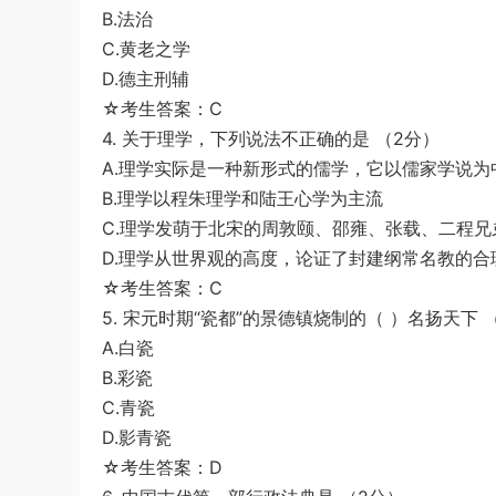
B.法治
C.黄老之学
D.德主刑辅
☆考生答案：C
4. 关于理学，下列说法不正确的是 （2分）
A.理学实际是一种新形式的儒学，它以儒家学说
B.理学以程朱理学和陆王心学为主流
C.理学发萌于北宋的周敦颐、邵雍、张载、二程
D.理学从世界观的高度，论证了封建纲常名教的合
☆考生答案：C
5. 宋元时期“瓷都”的景德镇烧制的（ ）名扬天下 
A.白瓷
B.彩瓷
C.青瓷
D.影青瓷
☆考生答案：D