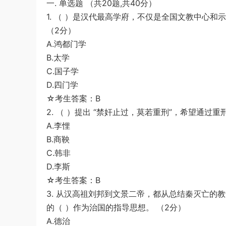
一. 单选题 （共20题,共40分）
游客
下载了资源
2019年420联考《行
3小时前
1. （ ）是汉代最高学府，不仅是全国文教中心
测》真题（河南县级以上）答案及解析
（2分）
A.鸿都门学
B.太学
C.国子学
D.四门学
☆考生答案：B
2. （ ）提出 “禁奸止过，莫若重刑”，希望通过重
A.李悝
B.商鞅
C.韩非
D.李斯
☆考生答案：B
3. 从汉高祖刘邦到文景二帝，都从总结秦灭亡的教
的（ ）作为治国的指导思想。 （2分）
A.德治