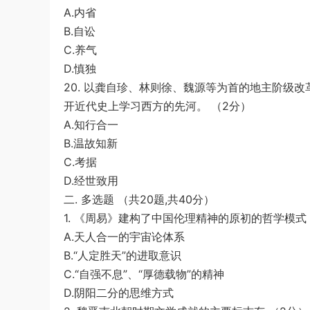
A.内省
B.自讼
C.养气
D.慎独
20. 以龚自珍、林则徐、魏源等为首的地主阶级
开近代史上学习西方的先河。 （2分）
A.知行合一
B.温故知新
C.考据
D.经世致用
二. 多选题 （共20题,共40分）
1. 《周易》建构了中国伦理精神的原初的哲学模式
A.天人合一的宇宙论体系
B.“人定胜天”的进取意识
C.“自强不息”、“厚德载物”的精神
D.阴阳二分的思维方式