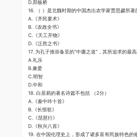
D.郑板桥
16. （ ）是北魏时期的中国杰出农学家贾思勰所
A.《齐民要术》
B.《农政全书》
C.《天工开物》
D.《泛胜之书》
17. 为孔子推崇备至的“中庸之道”，其所追求的最
A.礼乐
B.兼爱
C.明智
D.中和
18. 白居易的著名诗篇不包括 （2分）
A.《秦中吟十首》
B.《长恨歌》
C.《琵琶行》
D.《秋兴八首》
19. 在中国伦理史上，形成了诸多富有民族特色的