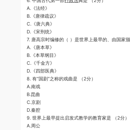
6. 中国古代第一部
行政法
典是 （2分）
A.《法经》
B.《唐律疏议》
C.《唐六典》
D.《宋刑统》
7. 唐高宗时编修的（ ）是世界上最早的、由国家
A.《唐本草》
B.《本草纲目》
C.《千金方》
D.《四部医典》
8. 有“国剧”之称的戏曲是 （2分）
A.南戏
B.昆曲
C.京剧
D.秦腔
9. 世界上最早提出启发式教学的教育家是 （2分）
A.周公