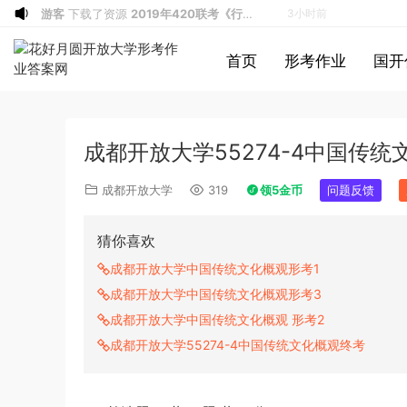
a*******
投稿收入增加60块钱
4小时前
a*******
购买了资源
代寫國立空中大學
4小时前
首页
形考作业
国开
作業
u*******
签到打卡，获得1元奖励
5小时前
游客
下载了资源
2019年广东公务员考试
6小时前
《行测》真题（县级）答案及解析
游客
下载了资源
2004年广东公务员考试
6小时前
成都开放大学55274-4中国传
《行测》真题(下半年）答案及解析
u*******
下载了资源
順著大腦來生活：
6小时前
從起床到就寢，用大腦喜歡的模式，活出
u*******
下载了资源
順著大腦來生活：
6小时前
成都开放大学
319
领5金币
问题反馈
創意、健康與生產力的最高生活法
從起床到就寢，用大腦喜歡的模式，活出
u*******
购买了资源
順著大腦來生活：
6小时前
創意、健康與生產力的最高生活法
從起床到就寢，用大腦喜歡的模式，活出
a*******
投稿收入增加10块钱
6小时前
猜你喜欢
創意、健康與生產力的最高生活法
u*******
加入了本站
6小时前
成都开放大学中国传统文化概观形考1
u*******
加入了本站
6小时前
成都开放大学中国传统文化概观形考3
1*******
登录了本站
1小时前
成都开放大学中国传统文化概观 形考2
游客
下载了资源
2015年黑龙江省公务员
2小时前
成都开放大学55274-4中国传统文化概观终考
录用考试《行测》真题（公检法卷）答案
1*******
登录了本站
2小时前
及解析
u*******
登录了本站
3小时前