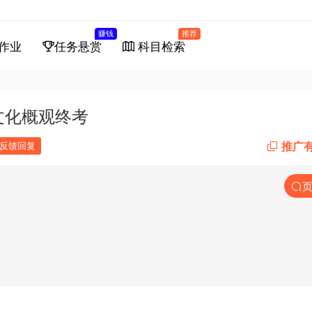
赚钱
推荐
作业
任务悬赏
科目检索
统文化概观终考
推广
反馈回复