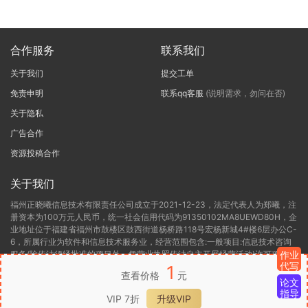
合作服务
联系我们
关于我们
提交工单
免责申明
联系qq客服
(说明需求，勿问在否)
关于隐私
广告合作
资源投稿合作
关于我们
福州正晓曦信息技术有限责任公司成立于2021-12-23，法定代表人为郑曦，注
册资本为100万元人民币，统一社会信用代码为91350102MA8UEWD80H，企
业地址位于福建省福州市鼓楼区鼓西街道杨桥路118号宏杨新城4#楼6层办公C-
6，所属行业为软件和信息技术服务业，经营范围包含:一般项目:信息技术咨询
服务(除依法须经批准的项目外，凭营业执照依法自主开展经营活动)许可项目:
作业
代写
第二类增值电信业务(依法须经批准的项目，经相关部门批准后方可开展经营活
1
查看价格
元
动，具体经营项目以相关部门批准文件或许可证件为准)。福州正晓曦信息技术
论文
有限责任公司目前的经营状态为存续(在营，开业、在册)。
指导
VIP 7折
升级VIP