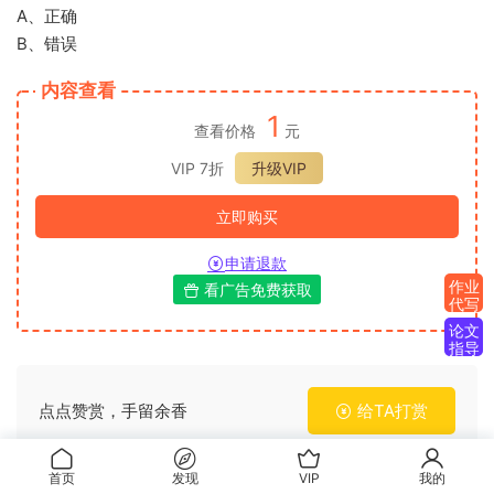
A、正确
B、错误
内容查看
1
查看价格
元
VIP 7折
升级VIP
立即购买
申请退款
作业
看广告免费获取
代写
论文
指导
点点赞赏，手留余香
给TA打赏
首页
发现
VIP
我的