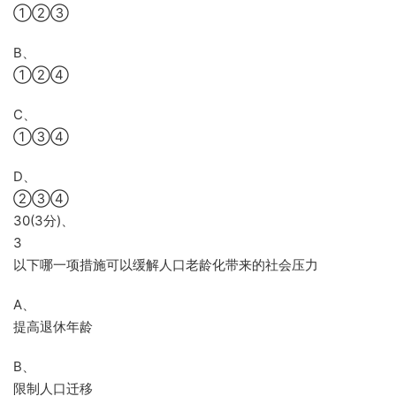
①②③
B、
①②④
C、
①③④
D、
②③④
30(3分)、
3
以下哪一项措施可以缓解人口老龄化带来的社会压力
A、
提高退休年龄
B、
限制人口迁移