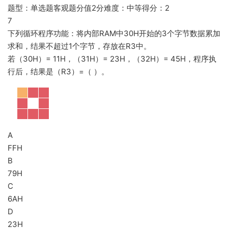
题型：单选题客观题分值2分难度：中等得分：2
7
下列循环程序功能：将内部RAM中30H开始的3个字节数据累加
求和，结果不超过1个字节，存放在R3中。
若（30H）= 11H，（31H）= 23H，（32H）= 45H，程序执
行后，结果是（R3）=（ ）。
A
FFH
B
79H
C
6AH
D
23H