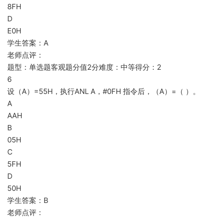
8FH
D
E0H
学生答案：A
老师点评：
题型：单选题客观题分值2分难度：中等得分：2
6
设（A）=55H，执行ANL A，#0FH 指令后，（A）=（ ）。
A
AAH
B
05H
C
5FH
D
50H
学生答案：B
老师点评：