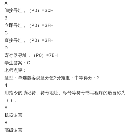
A
间接寻址，（P0）=30H
B
立即寻址，（P0）=3FH
C
直接寻址，（P0）=3FH
D
寄存器寻址，（P0）=7EH
学生答案：C
老师点评：
题型：单选题客观题分值2分难度：中等得分：2
4
用指令的助记符、符号地址、标号等符号书写程序的语言称为
（ ）。
A
机器语言
B
高级语言