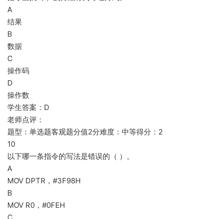
A
结果
B
数据
C
操作码
D
操作数
学生答案：D
老师点评：
题型：单选题客观题分值2分难度：中等得分：2
10
以下哪一条指令的写法是错误的（ ）。
A
MOV DPTR，#3F98H
B
MOV R0，#0FEH
C