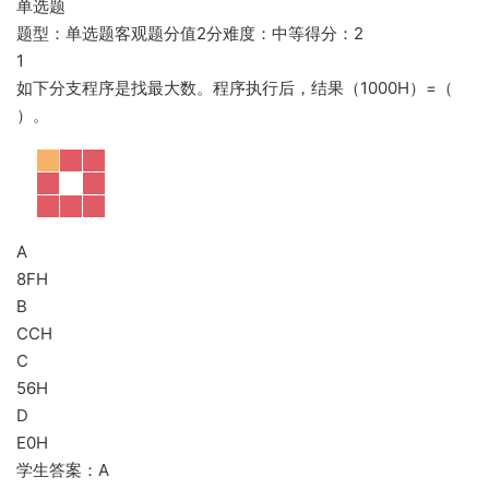
单选题
题型：单选题客观题分值2分难度：中等得分：2
1
如下分支程序是找最大数。程序执行后，结果（1000H）=（
）。
A
8FH
B
CCH
C
56H
D
E0H
学生答案：A