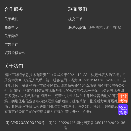
合作服务
联系我们
关于我们
提交工单
免责申明
联系qq客服
(说明需求，勿问在否)
关于隐私
广告合作
资源投稿合作
关于我们
福州正晓曦信息技术有限责任公司成立于2021-12-23，法定代表人为郑曦，注
册资本为100万元人民币，统一社会信用代码为91350102MA8UEWD80H，企
业地址位于福建省福州市鼓楼区鼓西街道杨桥路118号宏杨新城4#楼6层办公C-
6，所属行业为软件和信息技术服务业，经营范围包含:一般项目:信息技术咨询
服务(除依法须经批准的项目外，凭营业执照依法自主开展经营活动)许可项目:
作业
代写
第二类增值电信业务(依法须经批准的项目，经相关部门批准后方可开展经营活
动，具体经营项目以相关部门批准文件或许可证件为准)。福州正晓曦信息技术
论文
有限责任公司目前的经营状态为存续(在营，开业、在册)。
指导
闽ICP备2022000306号-1
闽B2-20220416
闽公网安备 35012302000136
号