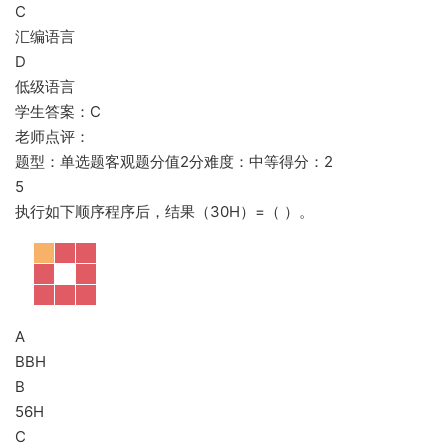
C
汇编语言
D
低级语言
学生答案：C
老师点评：
题型：单选题客观题分值2分难度：中等得分：2
5
执行如下顺序程序后，结果（30H）=（ ）。
A
BBH
B
56H
C