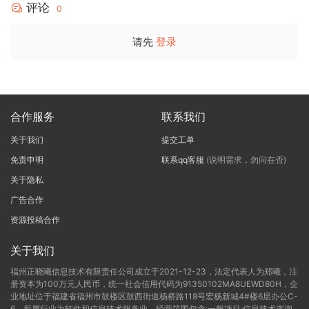
评论
0
请先
登录
合作服务
联系我们
关于我们
提交工单
免责申明
联系qq客服
(说明需求，勿问在否)
关于隐私
广告合作
资源投稿合作
关于我们
福州正晓曦信息技术有限责任公司成立于2021-12-23，法定代表人为郑曦，注
册资本为100万元人民币，统一社会信用代码为91350102MA8UEWD80H，企
业地址位于福建省福州市鼓楼区鼓西街道杨桥路118号宏杨新城4#楼6层办公C-
6，所属行业为软件和信息技术服务业，经营范围包含:一般项目:信息技术咨询