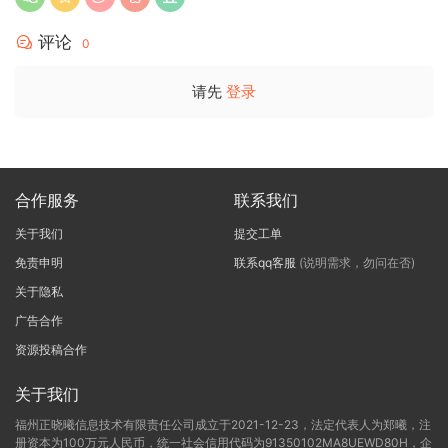
评论
0
请先
登录
合作服务
联系我们
关于我们
提交工单
免责申明
联系qq客服
(说明需求，勿问在否)
关于隐私
广告合作
资源投稿合作
关于我们
福州正晓曦信息技术有限责任公司成立于2021-12-23，法定代表人为郑曦，注
册资本为100万元人民币，统一社会信用代码为91350102MA8UEWD80H，企