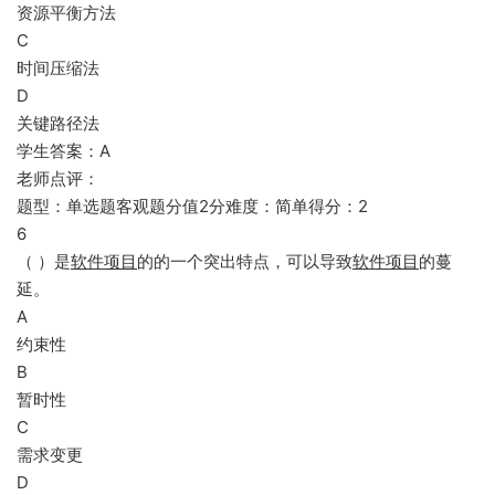
资源平衡方法
C
时间压缩法
D
关键路径法
学生答案：A
老师点评：
题型：单选题客观题分值2分难度：简单得分：2
6
（ ）是
软件项目
的的一个突出特点，可以导致
软件项目
的蔓
延。
A
约束性
B
暂时性
C
需求变更
D