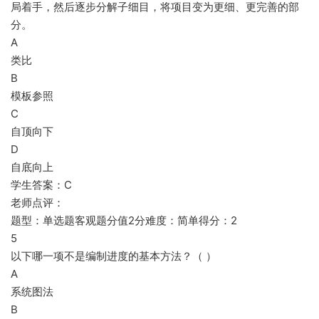
局着手，然后逐步分解子细目，将项目变为更细、更完善的部
分。
A
类比
B
模板参照
C
自顶向下
D
自底向上
学生答案：C
老师点评：
题型：单选题客观题分值2分难度：简单得分：2
5
以下哪一项不是编制进度的基本方法？（ ）
A
系统图法
B