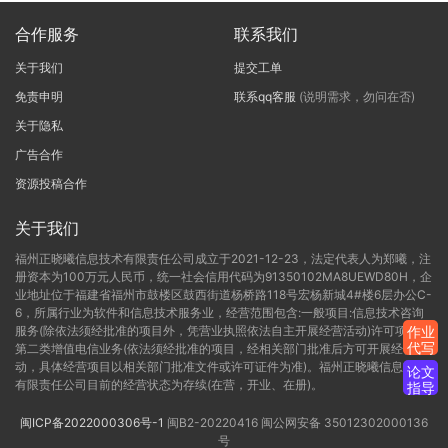
合作服务
联系我们
关于我们
提交工单
免责申明
联系qq客服
(说明需求，勿问在否)
关于隐私
广告合作
资源投稿合作
关于我们
福州正晓曦信息技术有限责任公司成立于2021-12-23，法定代表人为郑曦，注
册资本为100万元人民币，统一社会信用代码为91350102MA8UEWD80H，企
业地址位于福建省福州市鼓楼区鼓西街道杨桥路118号宏杨新城4#楼6层办公C-
6，所属行业为软件和信息技术服务业，经营范围包含:一般项目:信息技术咨询
服务(除依法须经批准的项目外，凭营业执照依法自主开展经营活动)许可项目:
作业
代写
第二类增值电信业务(依法须经批准的项目，经相关部门批准后方可开展经营活
动，具体经营项目以相关部门批准文件或许可证件为准)。福州正晓曦信息技术
论文
有限责任公司目前的经营状态为存续(在营，开业、在册)。
指导
闽ICP备2022000306号-1
闽B2-20220416
闽公网安备 35012302000136
号