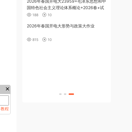
代史纲要-26春
2026年春国开电大23959+毛泽东思想和中
国特色社会主义理论体系概论+2026春+试
题1
188
10
+习近平新时代中
2026年春国开电大形势与政策大作业
26春+试题3
815
10
+习近平新时代中
26春+试题2
+习近平新时代中
26春+试题1
教程
来