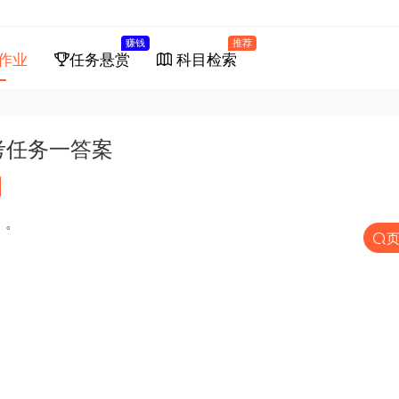
赚钱
推荐
作业
任务悬赏
科目检索
考任务一答案
）。