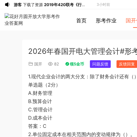
a*******
投稿收入增加60块钱
4小时前
a*******
购买了资源
代寫國立空中大學
4小时前
首页
形考作业
国开
作業
u*******
签到打卡，获得1元奖励
5小时前
游客
下载了资源
2019年广东公务员考试
6小时前
《行测》真题（县级）答案及解析
游客
下载了资源
2004年广东公务员考试
6小时前
2026年春国开电大管理会计#形
《行测》真题(下半年）答案及解析
u*******
下载了资源
順著大腦來生活：
6小时前
從起床到就寢，用大腦喜歡的模式，活出
u*******
下载了资源
順著大腦來生活：
6小时前
国开
82
领5金币
问题反馈
反馈回复
創意、健康與生產力的最高生活法
從起床到就寢，用大腦喜歡的模式，活出
u*******
购买了资源
順著大腦來生活：
6小时前
1.现代企业会计的两大分支：除了财务会计还有（
創意、健康與生產力的最高生活法
從起床到就寢，用大腦喜歡的模式，活出
a*******
投稿收入增加10块钱
6小时前
单选题（2分）
創意、健康與生產力的最高生活法
u*******
加入了本站
6小时前
A.财务管理
u*******
加入了本站
6小时前
B.预算会计
1*******
登录了本站
2小时前
C.管理会计
游客
下载了资源
2015年黑龙江省公务员
2小时前
D.成本会计
录用考试《行测》真题（公检法卷）答案
1*******
登录了本站
3小时前
答案：C
及解析
u*******
登录了本站
3小时前
2.单位固定成本在相关范围内的变动规律为（）。