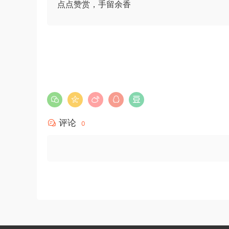
点点赞赏，手留余香
评论
0