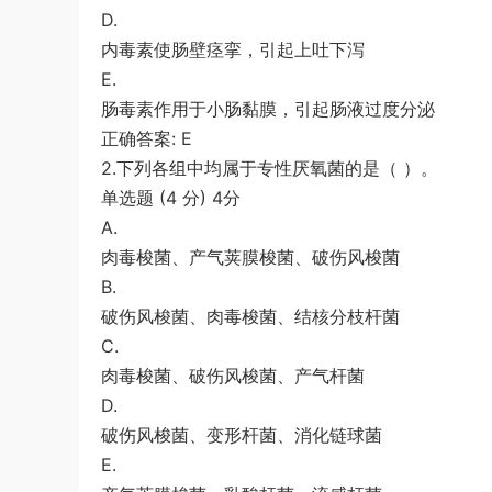
D.
员考试《行测》真题参考答案及解析
游客
下载了资源
坐立不安的僵尸钥匙扣
3小时前
内毒素使肠壁痉挛，引起上吐下泻
3d打印图纸
E.
肠毒素作用于小肠黏膜，引起肠液过度分泌
正确答案: E
2.下列各组中均属于专性厌氧菌的是（ ）。
单选题 (4 分) 4分
A.
肉毒梭菌、产气荚膜梭菌、破伤风梭菌
B.
破伤风梭菌、肉毒梭菌、结核分枝杆菌
C.
肉毒梭菌、破伤风梭菌、产气杆菌
D.
破伤风梭菌、变形杆菌、消化链球菌
E.