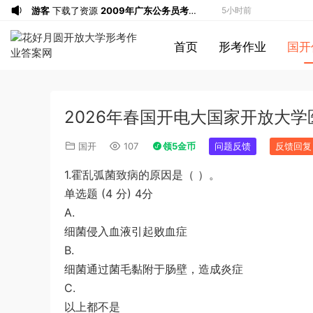
游客
下载了资源
2009年广东公务员考试
5小时前
《行测》真题答案及解析
游客
下载了资源
2004年广东公务员考试
5小时前
首页
形考作业
国开
《行测》真题(下半年）答案及解析
游客
下载了资源
2019年420联考《行
5小时前
测》真题（河南县级以上）答案及解析
游客
下载了资源
2013年广东公务员考试
7小时前
《行测》三卷答案及解析
游客
下载了资源
2015年黑龙江公务员考
7小时前
2026年春国开电大国家开放大
试《申论》及参考答案（公检法B）
u*******
签到打卡，获得1元奖励
9小时前
u*******
签到打卡，获得1元奖励
10小时前
国开
107
领5金币
问题反馈
反馈回复
u*******
签到打卡，获得1元奖励
11小时前
1.霍乱弧菌致病的原因是（ ）。
游客
下载了资源
2009年黑龙江省申论
11小时前
单选题 (4 分) 4分
（A卷）真题及参考答案
u*******
签到打卡，获得1元奖励
12小时前
A.
u*******
签到打卡，获得1元奖励
12小时前
细菌侵入血液引起败血症
游客
下载了资源
2019年广东公务员考试
12小时前
B.
《行测》真题（县级）答案及解析
游客
下载了资源
2015年黑龙江公务员考
1小时前
细菌通过菌毛黏附于肠壁，造成炎症
试《行测》卷答案及解析
游客
下载了资源
2020年1011新疆公务员
1小时前
C.
考试《行测》真题参考答案及解析
游客
下载了资源
2020年0822贵州公务
2小时前
以上都不是