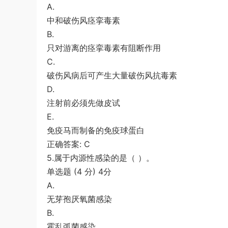
A.
中和破伤风痉挛毒素
B.
只对游离的痉挛毒素有阻断作用
C.
破伤风病后可产生大量破伤风抗毒素
D.
注射前必须先做皮试
E.
免疫马而制备的免疫球蛋白
正确答案: C
5.属于内源性感染的是（ ）。
单选题 (4 分) 4分
A.
无芽孢厌氧菌感染
B.
霍乱弧菌感染