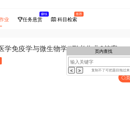
赚钱
推荐
作业
任务悬赏
科目检索
学医学免疫学与微生物学#形考作业3答案
页内查找
复制不了可把题目拖过