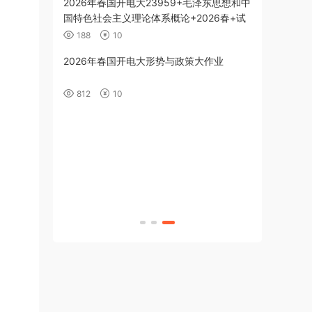
代史纲要-26春
2026年春国开电大23959+毛泽东思想和中
国特色社会主义理论体系概论+2026春+试
题1
188
10
+习近平新时代中
2026年春国开电大形势与政策大作业
26春+试题3
812
10
+习近平新时代中
26春+试题2
+习近平新时代中
26春+试题1