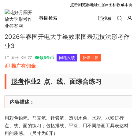
点击浏览器地址栏的⭐图标收藏本页
科目检索
投稿
2026年春国开电大手绘效果图表现技法形考作
业3
国开
77
领5金币
问题反馈
反馈回复
推广有佣金
形考
作业2 点、线、面综合练习
内容描述：
用彩色铅笔、马克笔、针管笔、透明水色、水彩、水粉进行
点、线、面的练习；包括排线、平涂、用不同绘画工具表达材
料的质感。（尺寸为8开）