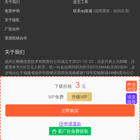
关于我们
提交工单
免责申明
联系qq客服
(说明需求，勿问在否)
关于隐私
广告合作
资源投稿合作
关于我们
福州正晓曦信息技术有限责任公司成立于2021-12-23，法定代表人为郑曦，注
册资本为100万元人民币，统一社会信用代码为91350102MA8UEWD80H，企
业地址位于福建省福州市鼓楼区鼓西街道杨桥路118号宏杨新城4#楼6层办公C-
6，所属行业为软件和信息技术服务业，经营范围包含:一般项目:信息技术咨询
3
作业
服务(除依法须经批准的项目外，凭营业执照依法自主开展经营活动)许可项目:
下载价格
元
代写
第二类增值电信业务(依法须经批准的项目，经相关部门批准后方可开展经营活
动，具体经营项目以相关部门批准文件或许可证件为准)。福州正晓曦信息技术
VIP免费
升级VIP
论文
有限责任公司目前的经营状态为存续(在营，开业、在册)。
指导
立即购买
闽ICP备2022000306号-1
闽B2-20220416
闽公网安备 35012302000136
号
申请退款
看广告免费获取
首页
发现
VIP
我的