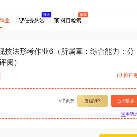
赚钱
推荐
作业
任务悬赏
科目检索
表现技法形考作业6（所属章：综合能力；分
录评阅）
推广
VIP免费
升级VIP
立即购买
申请