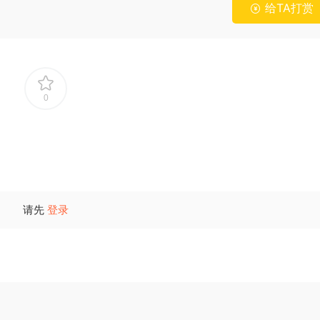
给TA打赏
0
请先
登录