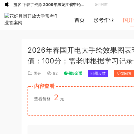
游客
下载了资源
2009年黑龙江省申论
5小时前
（A卷）真题及参考答案
u*******
签到打卡，获得1元奖励
5小时前
首页
形考作业
国开
u*******
签到打卡，获得1元奖励
5小时前
游客
下载了资源
2019年广东公务员考试
5小时前
《行测》真题（县级）答案及解析
u*******
签到打卡，获得1元奖励
6小时前
2026年春国开电大手绘效果图
游客
下载了资源
2016年0423浙江公务
8小时前
员考试《行测》真题（A卷）参考答案及
游客
下载了资源
2016年重庆市公务员考
9小时前
值：100分；需老师根据学习记
解析
试《行测》真题（下半年卷）答案及解析
游客
下载了资源
2021年公务员多省联考
11小时前
国开
82
领5金币
问题反馈
反馈回复
《申论》题（河南乡镇卷）及参考答案
游客
下载了资源
2017年下半年教师资格
11小时前
证考试《综合素质》（小学）解析
u*******
签到打卡，获得1元奖励
12小时前
内容查看
游客
下载了资源
2013年广东公务员考试
12小时前
2
查看价格
元
《行测》三卷答案及解析
游客
下载了资源
2013年广东公务员考试
31分钟前
《行测》三卷答案及解析
游客
下载了资源
2015年黑龙江公务员考
31分钟前
试《申论》及参考答案（公检法B）
u*******
签到打卡，获得1元奖励
2小时前
u*******
签到打卡，获得1元奖励
3小时前