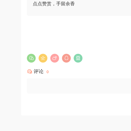
点点赞赏，手留余香
u*******
签到打卡，获得1元奖励
4小时前
评论
0