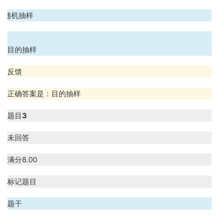
D. 随机抽样
.
目的抽样
反馈
正确答案是：目的抽样
题目
3
未回答
满分
8.00
标记题目
题干