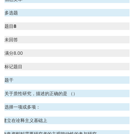
多选题
题目
8
未回答
满分
8.00
标记题目
题干
关于质性研究，描述的正确的是 （）
选择一项或多项：
A. 建立在诠释主义基础上
B. 收集资料时需要研究者的主观能动性的参与研究