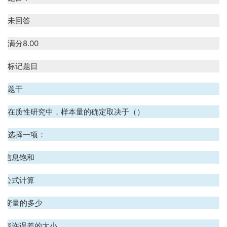
未回答
满分
8.00
标记题目
题干
在质性研究中，样本量的确定取决于（）
选择一项：
A. 信息饱和
B. 公式计算
C. 变量的多少
D. 容许误差的大小