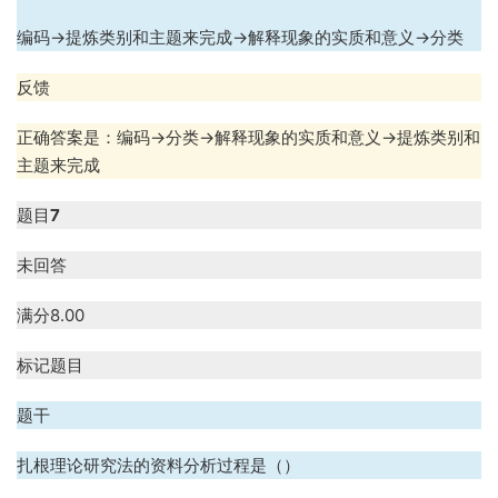
.
编码
→
提炼类别和主题来完成
→
解释现象的实质和意义
→
分类
反馈
正确答案是：编码
→
分类
→
解释现象的实质和意义
→
提炼类别和
主题来完成
题目
7
未回答
满分
8.00
标记题目
题干
扎根理论研究法的资料分析过程是（）