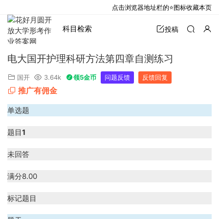
点击浏览器地址栏的⭐图标收藏本页
科目检索
投稿
电大国开护理科研方法第四章自测练习
国开
3.64k
领5金币
问题反馈
反馈回复
推广有佣金
单选题
题目
1
未回答
满分
8.00
标记题目