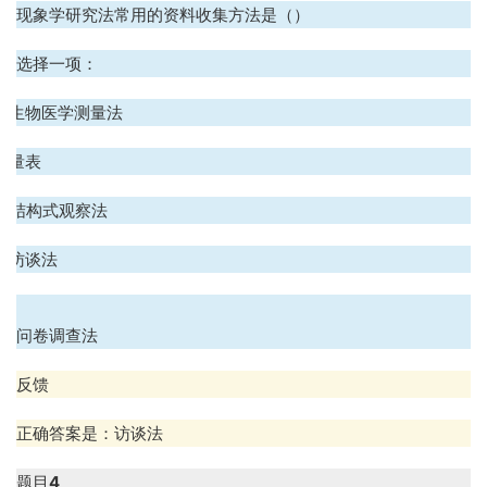
现象学研究法常用的资料收集方法是（）
选择一项：
A. 生物医学测量法
. 量表
C. 结构式观察法
D. 访谈法
.
问卷调查法
反馈
正确答案是：访谈法
题目
4