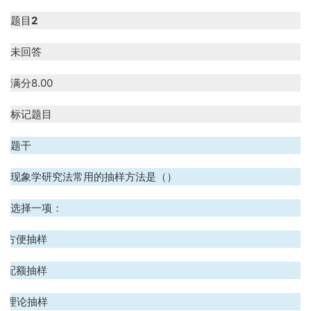
题目
2
未回答
满分
8.00
标记题目
题干
现象学研究法常用的抽样方法是（）
选择一项：
A. 方便抽样
B. 配额抽样
C. 理论抽样