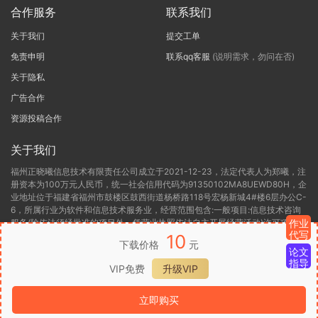
合作服务
联系我们
关于我们
提交工单
免责申明
联系qq客服
(说明需求，勿问在否)
关于隐私
广告合作
资源投稿合作
关于我们
福州正晓曦信息技术有限责任公司成立于2021-12-23，法定代表人为郑曦，注
册资本为100万元人民币，统一社会信用代码为91350102MA8UEWD80H，企
业地址位于福建省福州市鼓楼区鼓西街道杨桥路118号宏杨新城4#楼6层办公C-
6，所属行业为软件和信息技术服务业，经营范围包含:一般项目:信息技术咨询
服务(除依法须经批准的项目外，凭营业执照依法自主开展经营活动)许可项目:
作业
代写
第二类增值电信业务(依法须经批准的项目，经相关部门批准后方可开展经营活
10
下载价格
元
动，具体经营项目以相关部门批准文件或许可证件为准)。福州正晓曦信息技术
论文
有限责任公司目前的经营状态为存续(在营，开业、在册)。
指导
VIP免费
升级VIP
闽ICP备2022000306号-1
闽B2-20220416
闽公网安备 35012302000136
立即购买
号