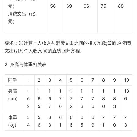
元）
56
69
66
75
88
消费支出（亿
元）
要求：(1)计算个人收入与消费支出之间的相关系数;(2)配合消费
支出(y)对个人收入(x)的直线回归方程。
2. 身高与体重相关表
同学
1
2
3
4
5
6
7
8
9
10
身高
1
1
1
1
1
1
1
1
1
18
(cm)
6
6
6
7
7
7
7
8
8
6
2
5
7
0
2
3
6
0
3
体重
5
5
6
6
6
6
6
7
7
7
(kg)
4
6
3
1
6
5
9
1
0
3