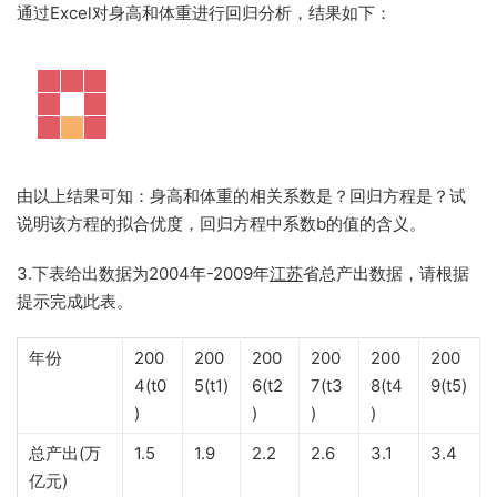
通过Excel对身高和体重进行回归分析，结果如下：
由以上结果可知：身高和体重的相关系数是？回归方程是？试
说明该方程的拟合优度，回归方程中系数b的值的含义。
3.下表给出数据为2004年-2009年
江苏
省总产出数据，请根据
提示完成此表。
年份
200
200
200
200
200
200
4(t0
5(t1)
6(t2
7(t3
8(t4
9(t5)
)
)
)
)
总产出(万
1.5
1.9
2.2
2.6
3.1
3.4
亿元)