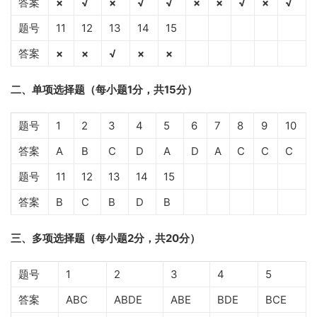
答案
×
√
×
√
√
×
×
√
×
√
题号
11
12
13
14
15
答案
×
×
√
×
×
二、单项选择题（每小题1分，共15分）
题号
1
2
3
4
5
6
7
8
9
10
答案
A
B
C
D
A
D
A
C
C
C
题号
11
12
13
14
15
答案
B
C
B
D
B
三、多项选择题（每小题2分，共20分）
题号
1
2
3
4
5
答案
ABC
ABDE
ABE
BDE
BCE