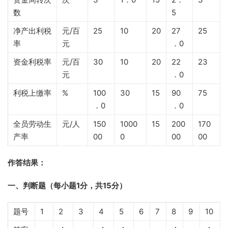
数
5
净产出利税
元/百
25
10
20
27
25
率
元
．0
资金利税率
元/百
30
10
20
22
23
元
．0
利税上缴率
%
100
30
15
90
75
．0
．0
全员劳动生
元/人
150
1000
15
200
170
产率
00
0
00
00
作答结果：
一、判断题（每小题1分，共15分）
题号
1
2
3
4
5
6
7
8
9
10