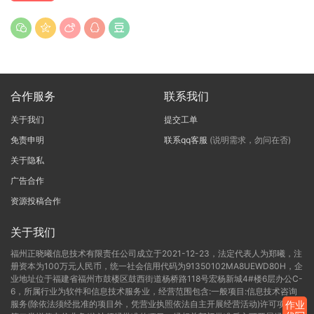
合作服务
联系我们
关于我们
提交工单
免责申明
联系qq客服
(说明需求，勿问在否)
关于隐私
广告合作
资源投稿合作
关于我们
福州正晓曦信息技术有限责任公司成立于2021-12-23，法定代表人为郑曦，注
册资本为100万元人民币，统一社会信用代码为91350102MA8UEWD80H，企
业地址位于福建省福州市鼓楼区鼓西街道杨桥路118号宏杨新城4#楼6层办公C-
6，所属行业为软件和信息技术服务业，经营范围包含:一般项目:信息技术咨询
服务(除依法须经批准的项目外，凭营业执照依法自主开展经营活动)许可项目:
作业