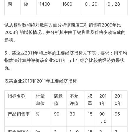
丙
袋
1400
1600
0．20
0．28
试从相对数和绝对数两方面分析该商店三种销售额2009年比
2008年的增长情况，并分析其中由于销售量及价格变动造成的
影响。
5．某企业2011年和上年的主要经济指标见下表，要求：用平均
指数法计算并评价该企业2011年与上年综合比较的经济效果状
况。
表某企业2010和2011年主要经济指标
指标名称
计量
满意
不允
权
201
201
单位
值
许值
重
1年
0年
产品销售率
%
90
30
15
90
95
．0
资金周转次
次
3
1．0
15
2．
3