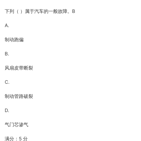
下列（ ）属于汽车的一般故障。B
A.
制动跑偏
B.
风扇皮带断裂
C.
制动管路破裂
D.
气门芯渗气
满分：5 分