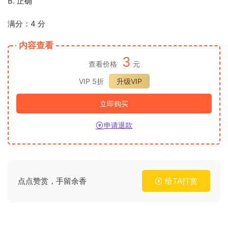
B. 正确
满分：4 分
内容查看
3
查看价格
元
VIP 5折
升级VIP
立即购买
申请退款
点点赞赏，手留余香
给TA打赏