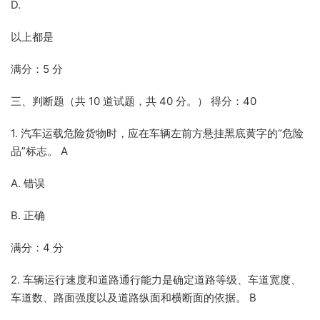
D.
以上都是
满分：5 分
三、判断题（共 10 道试题，共 40 分。） 得分：40
1. 汽车运载危险货物时，应在车辆左前方悬挂黑底黄字的“危险
品”标志。 A
A. 错误
B. 正确
满分：4 分
2. 车辆运行速度和道路通行能力是确定道路等级、车道宽度、
车道数、路面强度以及道路纵面和横断面的依据。 B