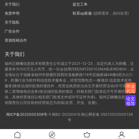
关于我们
提交工单
免责申明
联系qq客服
(说明需求，勿问在否)
关于隐私
广告合作
资源投稿合作
关于我们
福州正晓曦信息技术有限责任公司成立于2021-12-23，法定代表人为郑曦，注
册资本为100万元人民币，统一社会信用代码为91350102MA8UEWD80H，企
业地址位于福建省福州市鼓楼区鼓西街道杨桥路118号宏杨新城4#楼6层办公C-
6，所属行业为软件和信息技术服务业，经营范围包含:一般项目:信息技术咨询
服务(除依法须经批准的项目外，凭营业执照依法自主开展经营活动)许可项目:
作业
代写
第二类增值电信业务(依法须经批准的项目，经相关部门批准后方可开展经营活
动，具体经营项目以相关部门批准文件或许可证件为准)。福州正晓曦信息技术
论文
有限责任公司目前的经营状态为存续(在营，开业、在册)。
指导
闽ICP备2022000306号-1
闽B2-20220416
闽公网安备 35012302000136
号