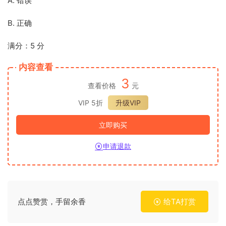
A. 错误
B. 正确
满分：5 分
内容查看
3
查看价格
元
VIP 5折
升级VIP
立即购买
申请退款
点点赞赏，手留余香
给TA打赏