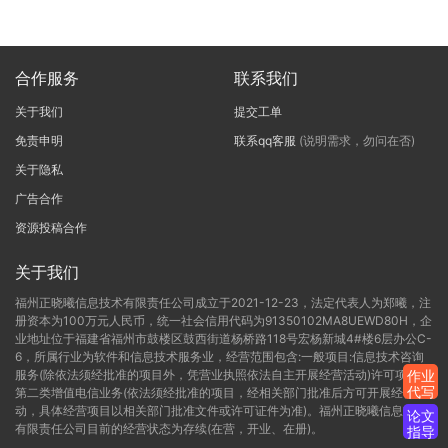
合作服务
联系我们
关于我们
提交工单
免责申明
联系qq客服
(说明需求，勿问在否)
关于隐私
广告合作
资源投稿合作
关于我们
福州正晓曦信息技术有限责任公司成立于2021-12-23，法定代表人为郑曦，注
册资本为100万元人民币，统一社会信用代码为91350102MA8UEWD80H，企
业地址位于福建省福州市鼓楼区鼓西街道杨桥路118号宏杨新城4#楼6层办公C-
6，所属行业为软件和信息技术服务业，经营范围包含:一般项目:信息技术咨询
服务(除依法须经批准的项目外，凭营业执照依法自主开展经营活动)许可项目:
作业
代写
第二类增值电信业务(依法须经批准的项目，经相关部门批准后方可开展经营活
动，具体经营项目以相关部门批准文件或许可证件为准)。福州正晓曦信息技术
论文
有限责任公司目前的经营状态为存续(在营，开业、在册)。
指导