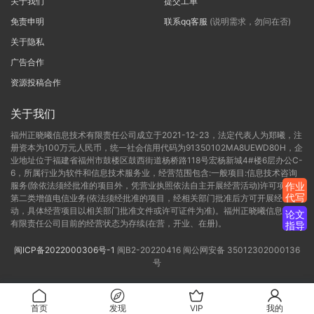
关于我们
提交工单
免责申明
联系qq客服
(说明需求，勿问在否)
关于隐私
广告合作
资源投稿合作
关于我们
福州正晓曦信息技术有限责任公司成立于2021-12-23，法定代表人为郑曦，注
册资本为100万元人民币，统一社会信用代码为91350102MA8UEWD80H，企
业地址位于福建省福州市鼓楼区鼓西街道杨桥路118号宏杨新城4#楼6层办公C-
6，所属行业为软件和信息技术服务业，经营范围包含:一般项目:信息技术咨询
服务(除依法须经批准的项目外，凭营业执照依法自主开展经营活动)许可项目:
作业
代写
第二类增值电信业务(依法须经批准的项目，经相关部门批准后方可开展经营活
动，具体经营项目以相关部门批准文件或许可证件为准)。福州正晓曦信息技术
论文
有限责任公司目前的经营状态为存续(在营，开业、在册)。
指导
闽ICP备2022000306号-1
闽B2-20220416
闽公网安备 35012302000136
号
首页
发现
VIP
我的