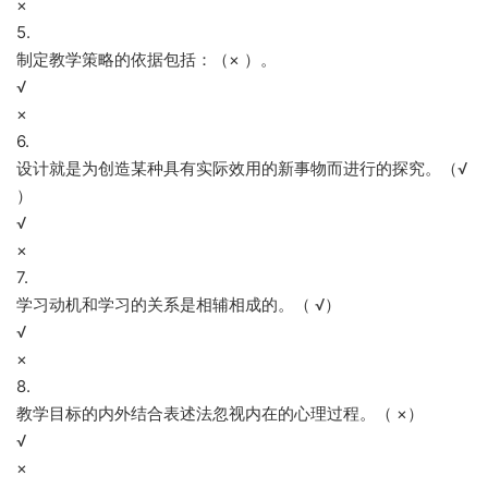
×
5.
制定教学策略的依据包括：（× ）。
√
×
6.
设计就是为创造某种具有实际效用的新事物而进行的探究。（√
）
√
×
7.
学习动机和学习的关系是相辅相成的。（ √）
√
×
8.
教学目标的内外结合表述法忽视内在的心理过程。（ ×）
√
×