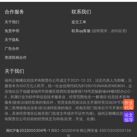
合作服务
联系我们
关于我们
提交工单
免责申明
联系qq客服
(说明需求，勿问在否)
关于隐私
广告合作
资源投稿合作
关于我们
福州正晓曦信息技术有限责任公司成立于2021-12-23，法定代表人为郑曦，注
册资本为100万元人民币，统一社会信用代码为91350102MA8UEWD80H，企
业地址位于福建省福州市鼓楼区鼓西街道杨桥路118号宏杨新城4#楼6层办公C-
6，所属行业为软件和信息技术服务业，经营范围包含:一般项目:信息技术咨询
服务(除依法须经批准的项目外，凭营业执照依法自主开展经营活动)许可项目:
作业
代写
第二类增值电信业务(依法须经批准的项目，经相关部门批准后方可开展经营活
动，具体经营项目以相关部门批准文件或许可证件为准)。福州正晓曦信息技术
论文
有限责任公司目前的经营状态为存续(在营，开业、在册)。
指导
闽ICP备2022000306号-1
闽B2-20220416
闽公网安备 35012302000136
号