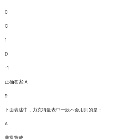
0
C
1
D
-1
正确答案:A
9
下面表述中，力克特量表中一般不会用到的是：
A
非常赞成