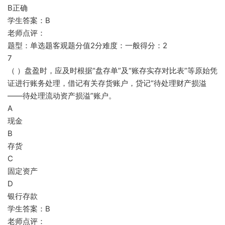
B正确
学生答案：B
老师点评：
题型：单选题客观题分值2分难度：一般得分：2
7
（ ）盘盈时，应及时根据“盘存单”及“账存实存对比表”等原始凭
证进行账务处理，借记有关存货账户，贷记“待处理财产损溢
——待处理流动资产损溢”账户。
A
现金
B
存货
C
固定资产
D
银行存款
学生答案：B
老师点评：