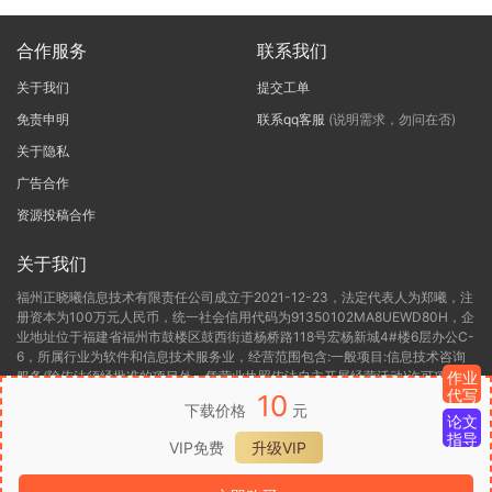
合作服务
联系我们
关于我们
提交工单
免责申明
联系qq客服
(说明需求，勿问在否)
关于隐私
广告合作
资源投稿合作
关于我们
福州正晓曦信息技术有限责任公司成立于2021-12-23，法定代表人为郑曦，注
册资本为100万元人民币，统一社会信用代码为91350102MA8UEWD80H，企
业地址位于福建省福州市鼓楼区鼓西街道杨桥路118号宏杨新城4#楼6层办公C-
6，所属行业为软件和信息技术服务业，经营范围包含:一般项目:信息技术咨询
服务(除依法须经批准的项目外，凭营业执照依法自主开展经营活动)许可项目:
作业
代写
第二类增值电信业务(依法须经批准的项目，经相关部门批准后方可开展经营活
10
下载价格
元
动，具体经营项目以相关部门批准文件或许可证件为准)。福州正晓曦信息技术
论文
有限责任公司目前的经营状态为存续(在营，开业、在册)。
指导
VIP免费
升级VIP
闽ICP备2022000306号-1
闽B2-20220416
闽公网安备 35012302000136