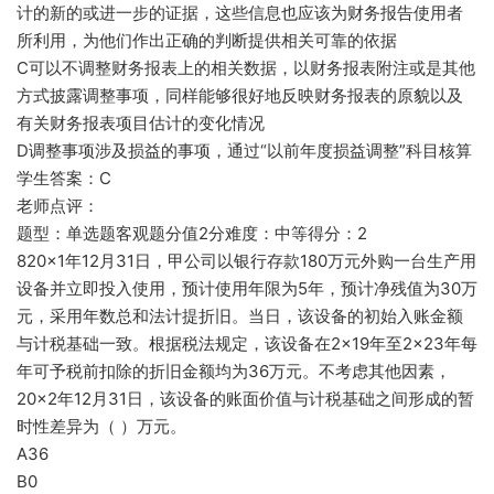
计的新的或进一步的证据，这些信息也应该为财务报告使用者
所利用，为他们作出正确的判断提供相关可靠的依据
C可以不调整财务报表上的相关数据，以财务报表附注或是其他
方式披露调整事项，同样能够很好地反映财务报表的原貌以及
有关财务报表项目估计的变化情况
D调整事项涉及损益的事项，通过“以前年度损益调整”科目核算
学生答案：C
老师点评：
题型：单选题客观题分值2分难度：中等得分：2
820×1年12月31日，甲公司以银行存款180万元外购一台生产用
设备并立即投入使用，预计使用年限为5年，预计净残值为30万
元，采用年数总和法计提折旧。当日，该设备的初始入账金额
与计税基础一致。根据税法规定，该设备在2×19年至2×23年每
年可予税前扣除的折旧金额均为36万元。不考虑其他因素，
20×2年12月31日，该设备的账面价值与计税基础之间形成的暂
时性差异为（ ）万元。
A36
B0