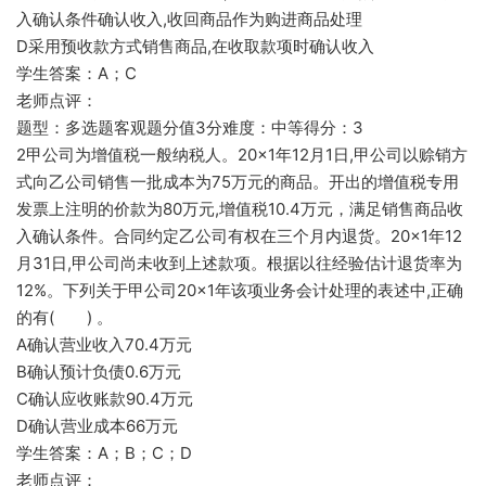
入确认条件确认收入,收回商品作为购进商品处理
D采用预收款方式销售商品,在收取款项时确认收入
学生答案：A；C
老师点评：
题型：多选题客观题分值3分难度：中等得分：3
2甲公司为增值税一般纳税人。20×1年12月1日,甲公司以赊销方
式向乙公司销售一批成本为75万元的商品。开出的增值税专用
发票上注明的价款为80万元,增值税10.4万元，满足销售商品收
入确认条件。合同约定乙公司有权在三个月内退货。20×1年12
月31日,甲公司尚未收到上述款项。根据以往经验估计退货率为
12%。下列关于甲公司20×1年该项业务会计处理的表述中,正确
的有( ) 。
A确认营业收入70.4万元
B确认预计负债0.6万元
C确认应收账款90.4万元
D确认营业成本66万元
学生答案：A；B；C；D
老师点评：