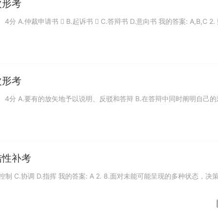
次形考
 A.仲裁申请书  B.起诉书  C.答辩书 D.意向书 我的答案: A,B,C 2.
次形考
（） 4分 A.要有的放矢地予以说明、反驳和答辩 B.在答辩中同时阐明自己的
结性补考
 B.控制 C.协调 D.指挥 我的答案: A 2. 8.面对未能可能呈现的多种状态，决