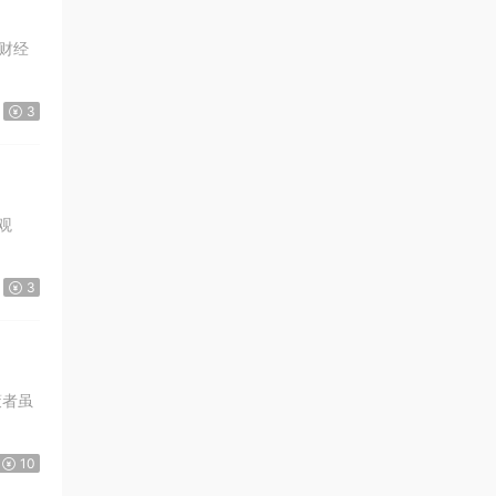
 财经
3
观
3
策者虽
10