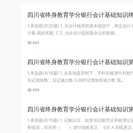
游客
下载了资源
2019年广东公务员考试
8小时前
四川省终身教育学分银行会计基础知识
《行测》真题（县级）答案及解析
1.单选题(共20题) 1. 在会计核算的基本假设中，界定会计
计量 我的答案: C 2. 当企业计提的盈余公积数额...
463
四川省终身教育学分银行会计基础知识
1.单选题(共16题) 1. 在实地盘存制下，平时在账簿中对
先记增加数，后记减少数 D.同时记增加和减少数 我...
406
四川省终身教育学分银行会计基础知识
1.单选题(共15题) 1. 记账以后，如发现记账凭证和
有错误，应采用（ ）进行错账更正。 5分 A.划线更正..