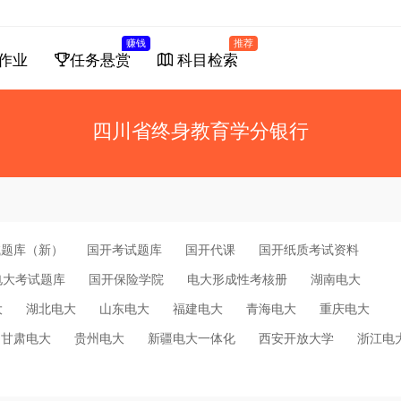
赚钱
推荐
作业
任务悬赏
科目检索
四川省终身教育学分银行
试题库（新）
国开考试题库
国开代课
国开纸质考试资料
电大考试题库
国开保险学院
电大形成性考核册
湖南电大
大
湖北电大
山东电大
福建电大
青海电大
重庆电大
甘肃电大
贵州电大
新疆电大一体化
西安开放大学
浙江电