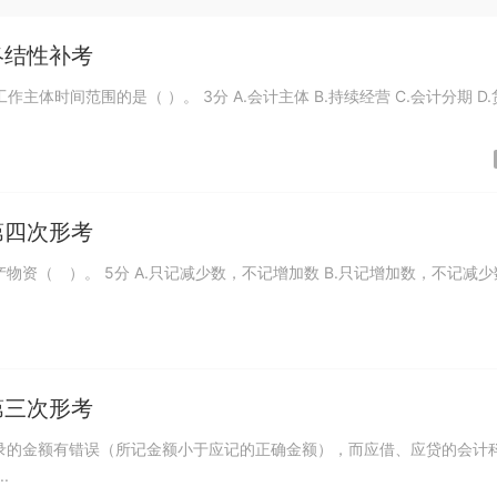
终结性补考
工作主体时间范围的是（ ）。 3分 A.会计主体 B.持续经营 C.会计分期 D
第四次形考
财产物资（ ）。 5分 A.只记减少数，不记增加数 B.只记增加数，不记减少数
第三次形考
账簿记录的金额有错误（所记金额小于应记的正确金额），而应借、应贷的会计
.