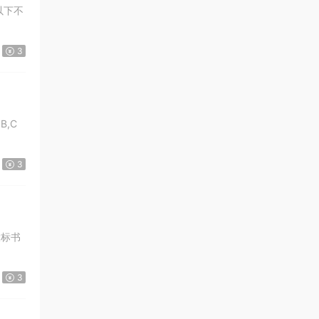
 以下不
3
B,C
3
投标书
3