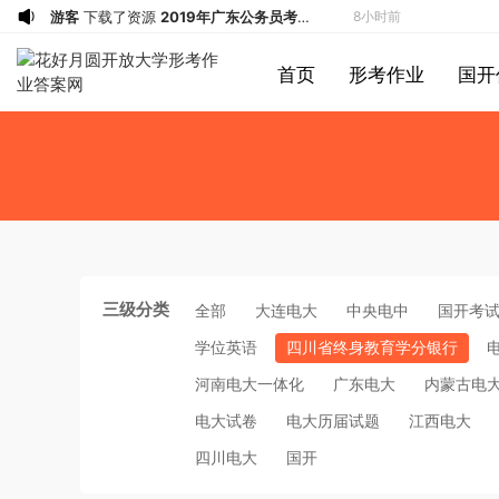
游客
下载了资源
2004年广东公务员考试
8小时前
《行测》真题(下半年）答案及解析
u*******
下载了资源
順著大腦來生活：
8小时前
首页
形考作业
国开
從起床到就寢，用大腦喜歡的模式，活出
u*******
下载了资源
順著大腦來生活：
8小时前
創意、健康與生產力的最高生活法
從起床到就寢，用大腦喜歡的模式，活出
u*******
购买了资源
順著大腦來生活：
8小时前
創意、健康與生產力的最高生活法
從起床到就寢，用大腦喜歡的模式，活出
a*******
投稿收入增加10块钱
8小时前
創意、健康與生產力的最高生活法
u*******
加入了本站
8小时前
游客
下载了资源
2021年公务员多省联考
25分钟前
《申论》题（广西B卷）及参考答案
1*******
登录了本站
3小时前
游客
下载了资源
2015年黑龙江省公务员
4小时前
三级分类
全部
大连电大
中央电中
国开考
录用考试《行测》真题（公检法卷）答案
1*******
登录了本站
4小时前
学位英语
四川省终身教育学分银行
及解析
u*******
登录了本站
5小时前
河南电大一体化
广东电大
内蒙古电
游客
下载了资源
2019年420联考《行
5小时前
测》真题（河南县级以上）答案及解析
a*******
投稿收入增加60块钱
6小时前
电大试卷
电大历届试题
江西电大
a*******
购买了资源
代寫國立空中大學
6小时前
四川电大
国开
作業
u*******
签到打卡，获得1元奖励
7小时前