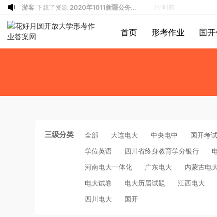
游客
下载了资源
2020年0822贵州公务
7小时前
员考试《行测》真题参考答案及解析
游客
下载了资源
坐立不安的僵尸钥匙扣
8小时前
首页
形考作业
国开
3d打印图纸
游客
下载了资源
2009年广东公务员考试
10小时前
《行测》真题答案及解析
游客
下载了资源
2004年广东公务员考试
10小时前
《行测》真题(下半年）答案及解析
游客
下载了资源
2019年420联考《行
11小时前
测》真题（河南县级以上）答案及解析
游客
下载了资源
2013年广东公务员考试
13小时前
《行测》三卷答案及解析
游客
下载了资源
2015年黑龙江公务员考
13小时前
试《申论》及参考答案（公检法B）
u*******
签到打卡，获得1元奖励
14小时前
u*******
签到打卡，获得1元奖励
15小时前
三级分类
全部
大连电大
中央电中
国开考
u*******
签到打卡，获得1元奖励
16小时前
学位英语
四川省终身教育学分银行
游客
下载了资源
2009年黑龙江省申论
17小时前
河南电大一体化
广东电大
内蒙古电
（A卷）真题及参考答案
游客
下载了资源
2017年422公务员联考
1小时前
《行测》真题（福建卷）答案及解析 (1)
游客
下载了资源
2013年广东公务员考试
3小时前
电大试卷
电大历届试题
江西电大
《行测》三卷答案及解析
游客
下载了资源
2019年浙江公务员考试
4小时前
四川电大
国开
《申论》真题（B卷）及参考答案
游客
下载了资源
2015年黑龙江公务员考
7小时前