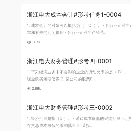
试《行测》卷答案及解析
游客
下载了资源
2020年1011新疆公务员
7小时前
浙江电大成本会计#形考任务1-0004
考试《行测》真题参考答案及解析
1. 成本会计的对象可以概括为（ C ）。 · 各行业企业生产经营业务的成本 · 各行业企业有关的期间费用 · 各行业企业生产经营业务的成
本和有关的期间费用 · 各行业企业生产经营...
1.87k
浙江电大财务管理#形考四-0001
1. 下列经济业务中不会影响企业的流动比率的是（ B）。 · 赊购原材料 · 用现金购买短期债券 · 用存货对外进行长期投资 · 向银行借款 用
现金购买短期债券 2. 某公司的股票E...
2.66k
浙江电大财务管理#形考三-0002
1. 经济批量是指（D ）。 · 采购成本最低的采购批量 · 订货成本最低的采购批量 · 储存成本最低的采购批量 · 存货总成本最低的采购批量
存货总成本最低的采购批量 2. 某投...