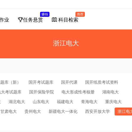
赚钱
推荐
作业
任务悬赏
科目检索
浙江电大
试题库（新）
国开考试题库
国开代课
国开纸质考试资料
电大考试题库
国开保险学院
电大形成性考核册
湖南电大
大
湖北电大
山东电大
福建电大
青海电大
重庆电大
甘肃电大
贵州电大
新疆电大一体化
西安开放大学
浙江电