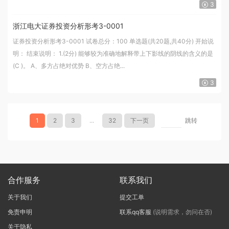
3
浙江电大证券投资分析形考3-0001
证券投资分析形考3-0001 试卷总分：100 单选题(共20题,共40分) 开始说
明： 结束说明： 1.(2分) 能够较为准确地解释带上下影线的阴线的含义的是
(C )。 A、多方占绝对优势 B、空方占绝...
3
1
2
3
...
32
下一页
跳转
合作服务
联系我们
关于我们
提交工单
免责申明
联系qq客服
(说明需求，勿问在否)
关于隐私