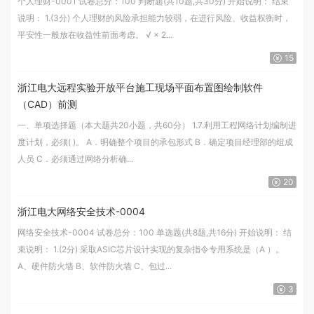
个人理财-0001 试卷总分：100 判断题(共10题,共30分) 开始说明： 结束
说明： 1.(3分) 个人理财的风险承担能力较弱，在进行风险、收益权衡时，
平安性一般放在收益性前面考虑。 √ × 2...
15
浙江电大远程实验开放平台施工现场平面布置图绘制软件
（CAD）前测
一、单项选择题（本大题共20小题，共60分） 1.7.利用工程网络计划编制进
度计划，必须( )。 A．明确整个项目的承包形式 B．确定项目经理部的组成
人员 C．必须通过网络分析确...
20
浙江电大网络安全技术-0004
网络安全技术-0004 试卷总分：100 单选题(共8题,共16分) 开始说明： 结
束说明： 1.(2分) 采取ASIC芯片设计实现的复杂指令专用系统是（A ）。
A、硬件防火墙 B、软件防火墙 C、包过...
3