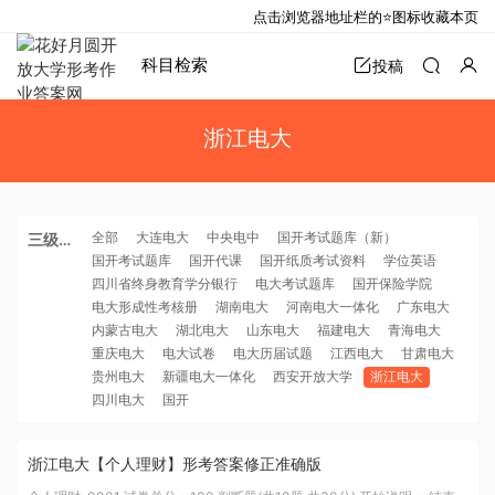
点击浏览器地址栏的⭐图标收藏本页
科目检索
投稿
浙江电大
全部
大连电大
中央电中
国开考试题库（新）
三级分
国开考试题库
国开代课
国开纸质考试资料
学位英语
类
四川省终身教育学分银行
电大考试题库
国开保险学院
电大形成性考核册
湖南电大
河南电大一体化
广东电大
内蒙古电大
湖北电大
山东电大
福建电大
青海电大
重庆电大
电大试卷
电大历届试题
江西电大
甘肃电大
贵州电大
新疆电大一体化
西安开放大学
浙江电大
四川电大
国开
浙江电大【个人理财】形考答案修正准确版