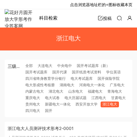
点击浏览器地址栏的⭐图标收藏本页
科目检索
投稿
浙江电大
全部
大连电大
中央电中
国开考试题库（新）
三级分
国开考试题库
国开代课
国开纸质考试资料
学位英语
类
四川省终身教育学分银行
电大考试题库
国开保险学院
电大形成性考核册
湖南电大
河南电大一体化
广东电大
内蒙古电大
湖北电大
山东电大
福建电大
青海电大
重庆电大
电大试卷
电大历届试题
江西电大
甘肃电大
贵州电大
新疆电大一体化
西安开放大学
浙江电大
四川电大
国开
浙江电大人员测评技术形考2-0001