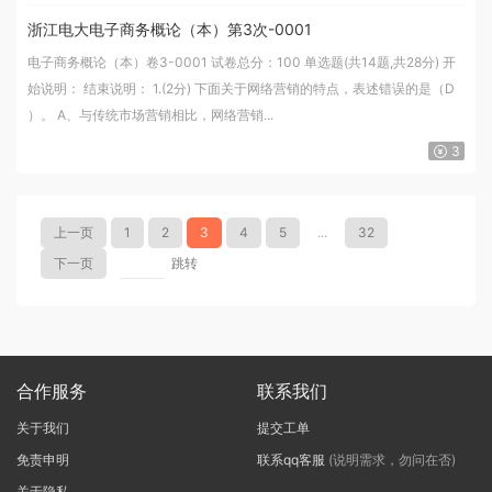
浙江电大电子商务概论（本）第3次-0001
电子商务概论（本）卷3-0001 试卷总分：100 单选题(共14题,共28分) 开
始说明： 结束说明： 1.(2分) 下面关于网络营销的特点，表述错误的是（D
）。 A、与传统市场营销相比，网络营销...
3
上一页
1
2
3
4
5
...
32
下一页
跳转
合作服务
联系我们
关于我们
提交工单
免责申明
联系qq客服
(说明需求，勿问在否)
关于隐私