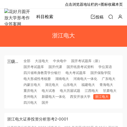
点击浏览器地址栏的⭐图标收藏本页
科目检索
投稿
浙江电大
全部
大连电大
中央电中
国开考试题库（新）
三级分
国开考试题库
国开代课
国开纸质考试资料
学位英语
类
四川省终身教育学分银行
电大考试题库
国开保险学院
电大形成性考核册
湖南电大
河南电大一体化
广东电大
内蒙古电大
湖北电大
山东电大
福建电大
青海电大
重庆电大
电大试卷
电大历届试题
江西电大
甘肃电大
贵州电大
新疆电大一体化
西安开放大学
浙江电大
四川电大
国开
浙江电大证券投资分析形考2-0001