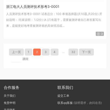
浙江电大人员测评技术形考3-0001
人员测评技术形考3-0001 试卷总分：100 单项选择题(共10题,共20分) 开
始说明： 结束说明： 1.(2分) (A )只有题干，需要被测评者自己将答案写出
来，是能更好地考查被测评者的具体情况或...
3
上一页
1
2
3
4
...
32
下一页
跳转
合作服务
联系我们
关于我们
提交工单
免责申明
联系qq客服
(说明需求，勿问在否)
关于隐私