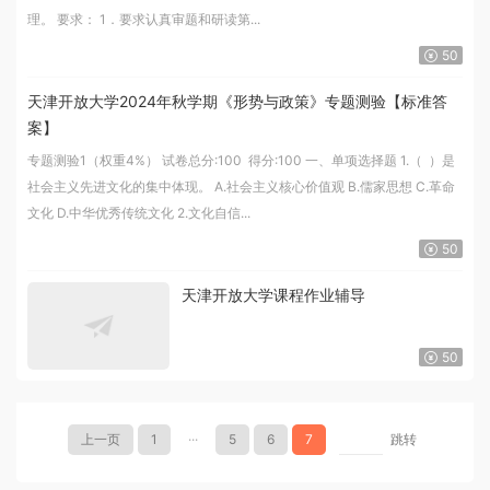
理。 要求： 1．要求认真审题和研读第...
50
天津开放大学2024年秋学期《形势与政策》专题测验【标准答
案】
专题测验1（权重4%） 试卷总分:100 得分:100 一、单项选择题 1.（ ）是
社会主义先进文化的集中体现。 A.社会主义核心价值观 B.儒家思想 C.革命
文化 D.中华优秀传统文化 2.文化自信...
50
天津开放大学课程作业辅导
50
上一页
1
···
5
6
7
跳转