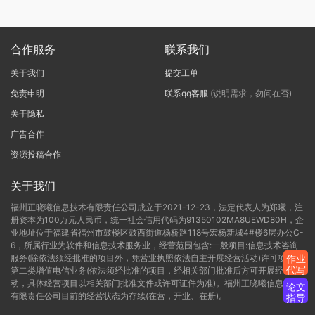
合作服务
联系我们
关于我们
提交工单
免责申明
联系qq客服
(说明需求，勿问在否)
关于隐私
广告合作
资源投稿合作
关于我们
福州正晓曦信息技术有限责任公司成立于2021-12-23，法定代表人为郑曦，注
册资本为100万元人民币，统一社会信用代码为91350102MA8UEWD80H，企
业地址位于福建省福州市鼓楼区鼓西街道杨桥路118号宏杨新城4#楼6层办公C-
6，所属行业为软件和信息技术服务业，经营范围包含:一般项目:信息技术咨询
服务(除依法须经批准的项目外，凭营业执照依法自主开展经营活动)许可项目:
作业
代写
第二类增值电信业务(依法须经批准的项目，经相关部门批准后方可开展经营活
动，具体经营项目以相关部门批准文件或许可证件为准)。福州正晓曦信息技术
论文
有限责任公司目前的经营状态为存续(在营，开业、在册)。
指导