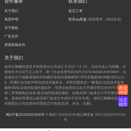
合作服务
联系我们
关于我们
提交工单
免责申明
联系qq客服
(说明需求，勿问在否)
关于隐私
广告合作
资源投稿合作
关于我们
福州正晓曦信息技术有限责任公司成立于2021-12-23，法定代表人为郑曦，注
册资本为100万元人民币，统一社会信用代码为91350102MA8UEWD80H，企
业地址位于福建省福州市鼓楼区鼓西街道杨桥路118号宏杨新城4#楼6层办公C-
6，所属行业为软件和信息技术服务业，经营范围包含:一般项目:信息技术咨询
服务(除依法须经批准的项目外，凭营业执照依法自主开展经营活动)许可项目:
作业
代写
第二类增值电信业务(依法须经批准的项目，经相关部门批准后方可开展经营活
动，具体经营项目以相关部门批准文件或许可证件为准)。福州正晓曦信息技术
论文
有限责任公司目前的经营状态为存续(在营，开业、在册)。
指导
闽ICP备2022000306号-1
闽B2-20220416
闽公网安备 35012302000136
号