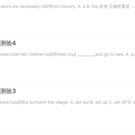
s are necessary in回答hot country. A. a B. the 反馈 正确答案是：
测验4
 her children to回答their toys __________and go to bed. A. put.
测验3
 school in the village. A. set out B. set up C. set off D. se