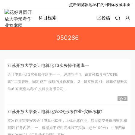
点击浏览器地址栏的⭐图标收藏本页
科目检索
投稿
050286
江苏开放大学会计电算化T3实务操作题库一
会计电算化T3实务操作题库一 一、系统管理 1、设置孙权具有“701账
套”“工资管理、固定资产”模块的操作权限。 2、建立账套 (1）账套信息账套
号:610 账套名称:广义科技有限公司 ...
3
江苏开放大学会计电算化第3次形考作业-实验考核1
本次作业需要安装会计电算化软件，上机完成作业，然后提交备份的账套和
截图 任务内容： 一、根据如下资料完成以下实验（总分100分）： 第四单
元实验考核1《日常业务处理》 系统...